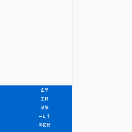
國學
工具
菜譜
三句半
黑板報