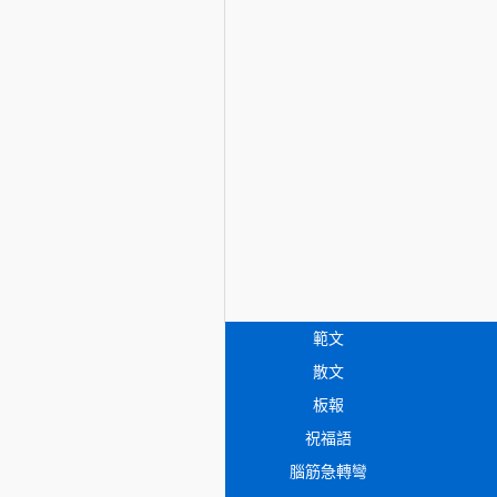
範文
散文
板報
祝福語
腦筋急轉彎