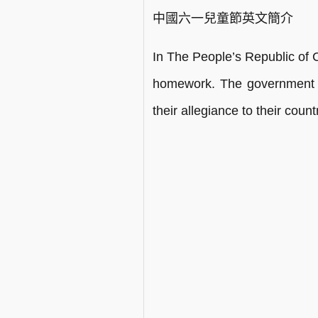
中國六一兒童節英文簡介
In The People’s Republic of C
homework. The government enc
their allegiance to their coun