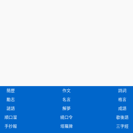
簡歷
作文
詩詞
勵志
名言
格言
謎語
解夢
成語
順口溜
繞口令
歇後語
手抄報
塔羅牌
三字經