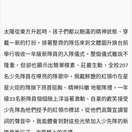
太陽從東方升起時，孩子們都以飽滿的精神狀態、穿
戴一新的打扮，排著整齊的隊伍來到文體園升旗台前
舉行吸收一年級新隊員的入隊儀式。整個儀式雖說不
隆重，但卻也顯示出簡單樸素、莊嚴生動，全校207
名少先隊員在嘹亮的隊歌中，佩戴鮮艷的紅領巾在星
星火炬的隊旗下昂首挺胸、精神抖擻 地敬隊禮。一年
級33名新隊員個個臉上洋溢著激動、自豪的歡笑接受
少先隊為他們授予的紅領巾標誌，從他們高聲宣讀誓
詞的聲音中，我能體會到對這些光榮加入少先隊的新