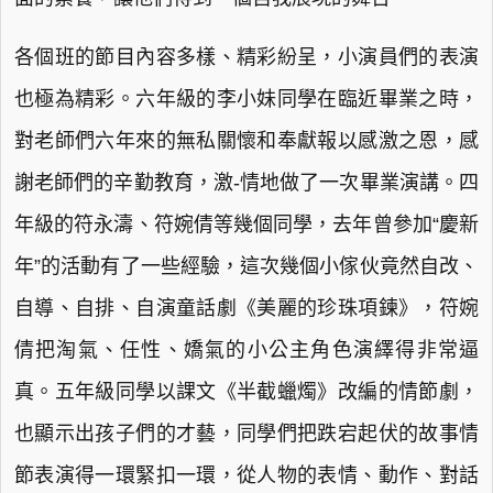
各個班的節目內容多樣、精彩紛呈，小演員們的表演
也極為精彩。六年級的李小妹同學在臨近畢業之時，
對老師們六年來的無私關懷和奉獻報以感激之恩，感
謝老師們的辛勤教育，激-情地做了一次畢業演講。四
年級的符永濤、符婉倩等幾個同學，去年曾參加“慶新
年”的活動有了一些經驗，這次幾個小傢伙竟然自改、
自導、自排、自演童話劇《美麗的珍珠項鍊》，符婉
倩把淘氣、任性、嬌氣的小公主角色演繹得非常逼
真。五年級同學以課文《半截蠟燭》改編的情節劇，
也顯示出孩子們的才藝，同學們把跌宕起伏的故事情
節表演得一環緊扣一環，從人物的表情、動作、對話