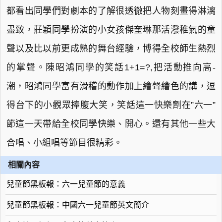
都看出同學們對劇本的了解很透徹把人物刻畫得淋漓
盡致，莊穎同學扮演的小女孩傑奎琳那活潑稚氣的童
聲以及比以前更成熟的舞台經驗，博得全校師生熱烈
的掌聲。陳昭鴻同學的笑話1+1=?,把活動推向高-
潮，昭鴻同學富有滑稽的動作加上繪聲繪色的講，逗
得台下的小觀眾捧腹大笑，笑話這一快樂劑在”六一”
節這一天帶給全校同學快樂、開心。還有其他一些大
合唱、小組唱等節目很精彩。
相關內容
兒童節黑板報：六一兒童節的意義
兒童節黑板報：中國六一兒童節英文簡介