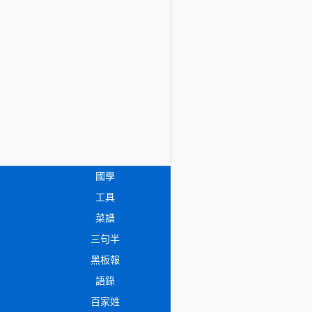
國學
工具
菜譜
三句半
黑板報
語錄
百家姓