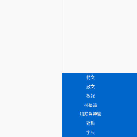
範文
散文
板報
祝福語
腦筋急轉彎
對聯
字典