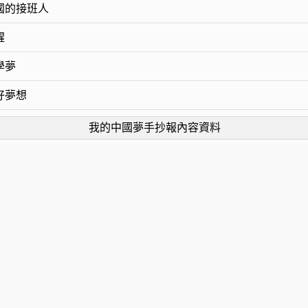
國的接班人
醒
學夢
好夢想
我的中國夢手抄報內容資料