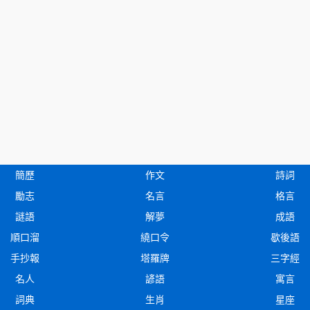
簡歷
作文
詩詞
勵志
名言
格言
謎語
解夢
成語
順口溜
繞口令
歇後語
手抄報
塔羅牌
三字經
名人
諺語
寓言
詞典
生肖
星座