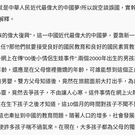
就是中華人民近代最偉大的中國夢!所以說空談誤國，實幹興
解釋。
族的偉大復興"，這一中國近代最偉大的中國夢，要靠新
任?那他們就要接受良好的國民教育和良好的國民素質
上在傳”00後小情侶生娃事件".兩個2000年出生的
年齡，還應是在父母懷裡撒嬌的年齡，可誰能想到這個正
的男嬰。雙方父母知道後，竟然在旅館面前大打出手，為
靈，竟然去爭孩子，不由讓人心寒。這件事情在網上火
然在生下孩子之後才知道，這10個月的時間對孩子不聞
這也牽扯到中國的教育問題。隨著人口的增多，社會發
，使許多孩子喘不過氣來。在現在，大多孩子都為父母的獨生