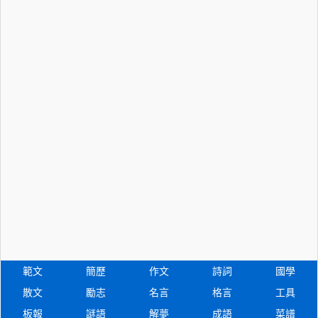
範文
簡歷
作文
詩詞
國學
散文
勵志
名言
格言
工具
板報
謎語
解夢
成語
菜譜