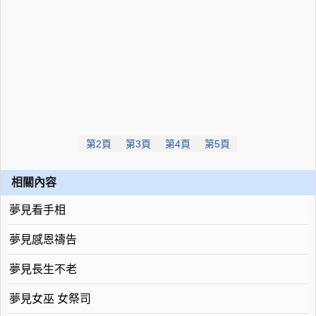
第2頁
第3頁
第4頁
第5頁
相關內容
夢見看手相
夢見感恩禱告
夢見長生不老
夢見女巫 女祭司