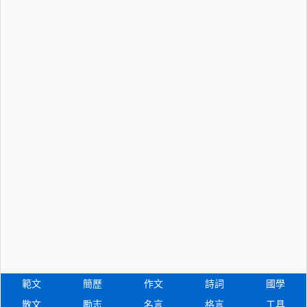
範文
簡歷
作文
詩詞
國學
散文
勵志
名言
格言
工具