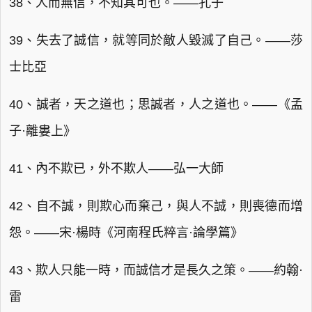
38、人而無信，不知其可也。——孔子
39、失去了誠信，就等同於敵人毀滅了自己。——莎
士比亞
40、誠者，天之道也；思誠者，人之道也。——《孟
子·離婁上》
41、內不欺已，外不欺人——弘一大師
42、自不誠，則欺心而棄己，與人不誠，則喪德而增
怨。——宋·楊時《河南程氏粹言·論學篇》
43、欺人只能一時，而誠信才是長久之策。——約翰·
雷