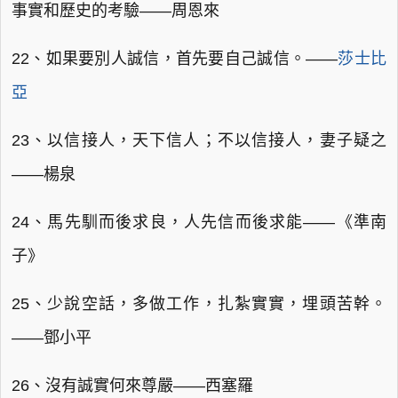
事實和歷史的考驗——周恩來
22、如果要別人誠信，首先要自己誠信。——
莎士比
亞
23、以信接人，天下信人；不以信接人，妻子疑之
——楊泉
24、馬先馴而後求良，人先信而後求能——《準南
子》
25、少說空話，多做工作，扎紮實實，埋頭苦幹。
——鄧小平
26、沒有誠實何來尊嚴——西塞羅