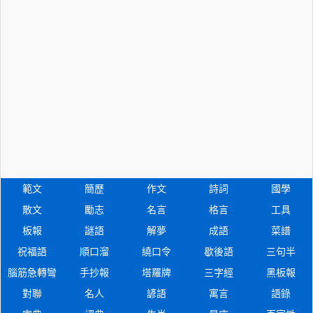
範文
簡歷
作文
詩詞
國學
散文
勵志
名言
格言
工具
板報
謎語
解夢
成語
菜譜
祝福語
順口溜
繞口令
歇後語
三句半
腦筋急轉彎
手抄報
塔羅牌
三字經
黑板報
對聯
名人
諺語
寓言
語錄