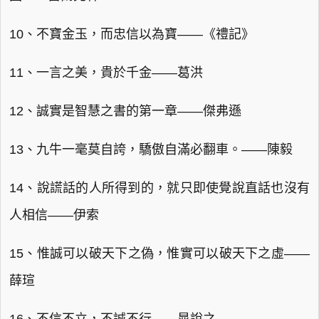
10、不寶金玉，而忠信以為寶——《禮記》
11、一言之美，貴於千金——葛洪
12、誠實是智慧之書的第一章——傑弗遜
13、九牛一毫莫自誇，驕傲自滿必翻車。——陳毅
14、說謊話的人所得到的，就只即使覺說直話也沒有
人相信——伊索
15、惟誠可以破天下之偽，惟實可以破天下之虛——
薛瑄