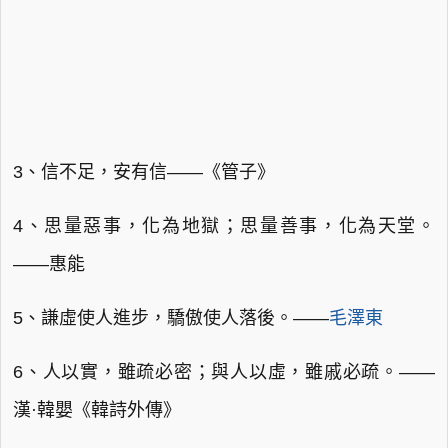
3、信不足，安有信——《管子》
4、思量惡事，化為地獄；思量善事，化為天堂。
——惠能
5、謙虛使人進步，驕傲使人落後。——
毛澤東
6、人以實，雖疏必密；與人以虛，雖戚必疏。——
漢·韓嬰《韓詩外傳》