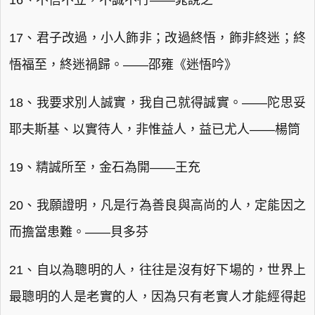
16、不信不立，不誠不行——晁說之
17、君子改過，小人飾非；改過終悟，飾非終迷；終
悟福至，終迷禍歸。——邵雍《迷悟吟》
18、我要求別人誠實，我自己就得誠實。——陀思妥
耶夫斯基、以實待人，非惟益人，益已尤人——楊筒
19、精誠所至，金石為開——王充
20、我願證明，凡是行為善良與高尚的人，定能因之
而擔當患難。——貝多芬
21、自以為聰明的人，往往是沒有好下場的，世界上
最聰明的人是老實的人，因為只有老實人才能經得起