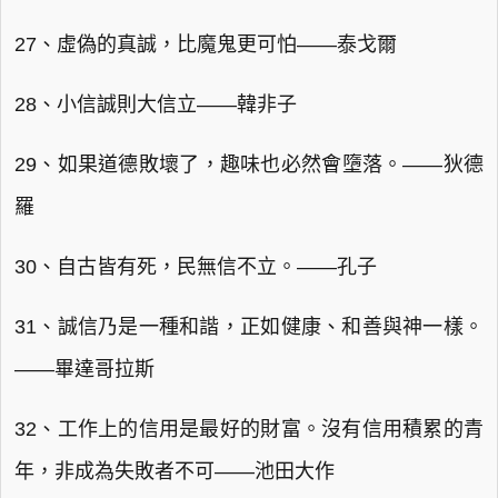
27、虛偽的真誠，比魔鬼更可怕——泰戈爾
28、小信誠則大信立——韓非子
29、如果道德敗壞了，趣味也必然會墮落。——狄德
羅
30、自古皆有死，民無信不立。——孔子
31、誠信乃是一種和諧，正如健康、和善與神一樣。
——畢達哥拉斯
32、工作上的信用是最好的財富。沒有信用積累的青
年，非成為失敗者不可——池田大作