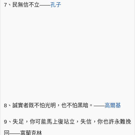
7、民無信不立——
孔子
8、誠實者既不怕光明，也不怕黑暗。——
高爾基
9、失足，你可能馬上復站立，失信，你也許永難挽
回——富蘭克林