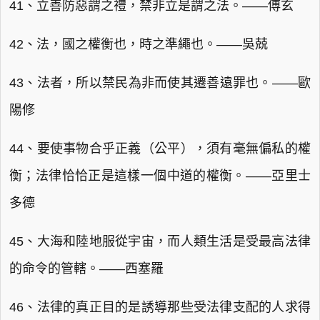
41、立善防惡謂之禮，禁非立是謂之法。——傅玄
42、法，國之權衡也，時之準繩也。——吳兢
43、法者，所以禁民為非而使其遷善遠罪也。——歐
陽修
44、要使事物合乎正義（公平），須有毫無偏私的權
衡；法律恰恰正是這樣一個中道的權衡。——亞里士
多德
45、大海和陸地服從宇宙，而人類生活是受最高法律
的命令的管轄。——西塞羅
46、法律的真正目的是誘導那些受法律支配的人求得