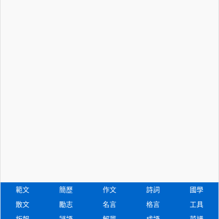
範文
簡歷
作文
詩詞
國學
散文
勵志
名言
格言
工具