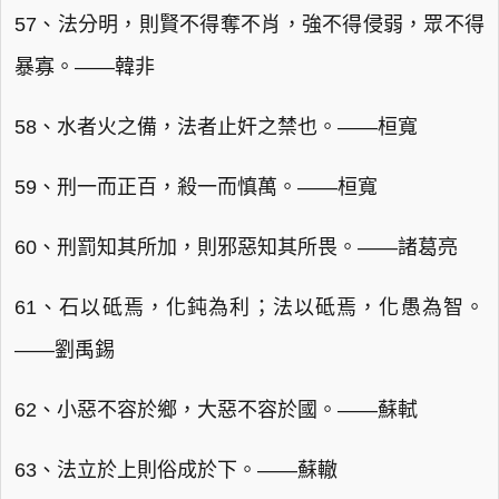
57、法分明，則賢不得奪不肖，強不得侵弱，眾不得
暴寡。——韓非
58、水者火之備，法者止奸之禁也。——桓寬
59、刑一而正百，殺一而慎萬。——桓寬
60、刑罰知其所加，則邪惡知其所畏。——諸葛亮
61、石以砥焉，化鈍為利；法以砥焉，化愚為智。
——劉禹錫
62、小惡不容於鄉，大惡不容於國。——蘇軾
63、法立於上則俗成於下。——蘇轍