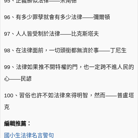
95、正義勝似法律——米南德
96、有多少罪孽就會有多少法律——彌爾頓
97、人人皆受制於法律——比克斯塔夫
98、在法律面前，一切頭銜都無濟於事——丁尼生
99、法律如果推不開特權的門，也一定跨不進人民的
心——民諺
100、習俗也許不如法律來得明智，然而——普盧塔
克
編輯推薦：
國小生法律名言警句