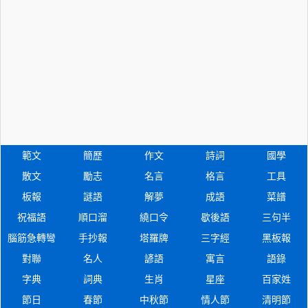
範文
簡歷
作文
詩詞
國學
散文
勵志
名言
格言
工具
板報
謎語
解夢
成語
菜譜
祝福語
順口溜
繞口令
歇後語
三句半
腦筋急轉彎
手抄報
塔羅牌
三字經
黑板報
對聯
名人
諺語
寓言
語錄
字典
詞典
生肖
星座
百家姓
節日
春節
中秋節
情人節
清明節