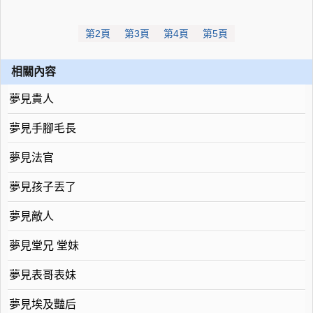
第2頁
第3頁
第4頁
第5頁
相關內容
夢見貴人
夢見手腳毛長
夢見法官
夢見孩子丟了
夢見敵人
夢見堂兄 堂妹
夢見表哥表妹
夢見埃及豔后