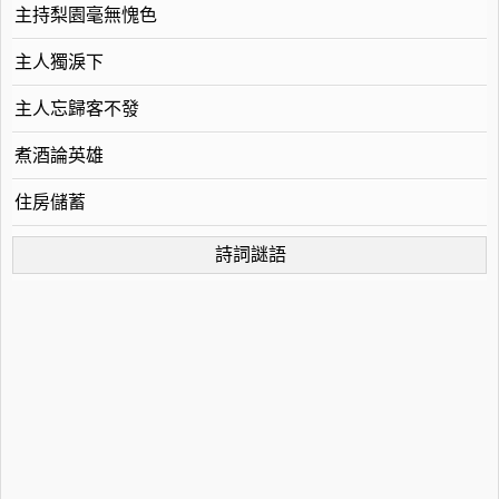
主持梨園毫無愧色
主人獨淚下
主人忘歸客不發
煮酒論英雄
住房儲蓄
詩詞謎語