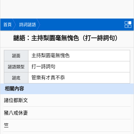
首頁
詩詞謎語
謎語：主持梨園毫無愧色（打一詩詞句）
主持梨園毫無愧色
謎面
打一詩詞句
謎語類型
管樂有才真不忝
謎底
相關內容
諸位都斯文
豬八戒休妻
竺