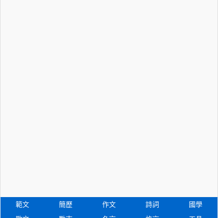
範文
簡歷
作文
詩詞
國學