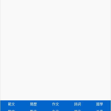
範文
簡歷
作文
詩詞
國學