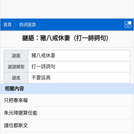
首頁
詩詞謎語
謎語：豬八戒休妻（打一詩詞句）
豬八戒休妻
謎面
打一詩詞句
謎語類型
不要這高
謎底
相關內容
只把春來報
朱元璋選賢任能
諸位都斯文