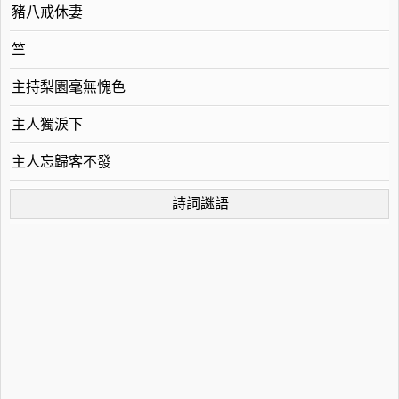
豬八戒休妻
竺
主持梨園毫無愧色
主人獨淚下
主人忘歸客不發
詩詞謎語