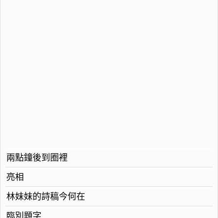
兩點鐘後到圈裡
亮相
林妹妹的詩稿今何在
臨別題字