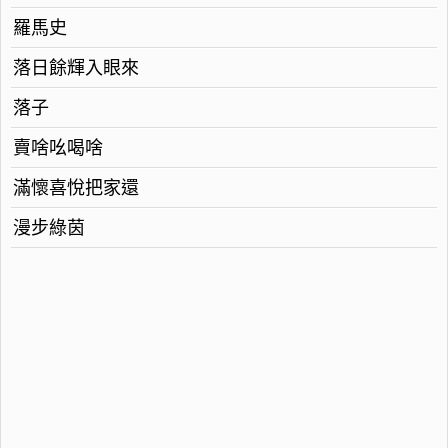
羅馬史
落日餘輝入眼來
落子
賣啥吆喝啥
滿懷喜悅把家還
漫步綠茵