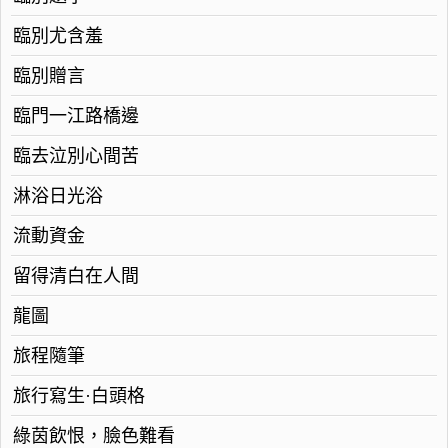
臨別尤含羞
臨別贈言
臨門一江路橋邊
臨去泣別心間苦
淋浴日光浴
流動資金
留得清白在人間
龍圖
旅程隨筆
旅行寫生·白頭格
綠茵飲恨，臉色難看