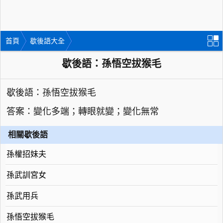
首頁
歇後語大全
歇後語：孫悟空拔猴毛
歇後語：孫悟空拔猴毛
答案：變化多端；轉眼就變；變化無常
相關歇後語
孫權招妹夫
孫武訓宮女
孫武用兵
孫悟空拔猴毛