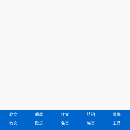
範文
簡歷
作文
詩詞
國學
散文
勵志
名言
格言
工具