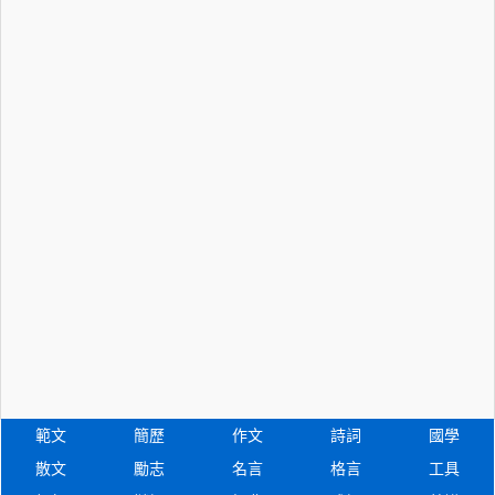
範文
簡歷
作文
詩詞
國學
散文
勵志
名言
格言
工具