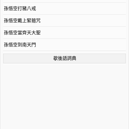
孫悟空打豬八戒
孫悟空戴上緊箍咒
孫悟空當齊天大聖
孫悟空到南天門
歇後語詞典