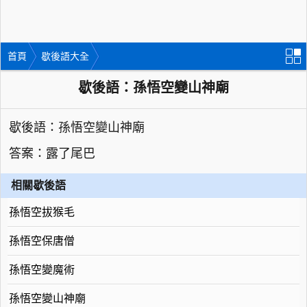
首頁
歇後語大全
歇後語：孫悟空變山神廟
歇後語：孫悟空變山神廟
答案：露了尾巴
相關歇後語
孫悟空拔猴毛
孫悟空保唐僧
孫悟空變魔術
孫悟空變山神廟