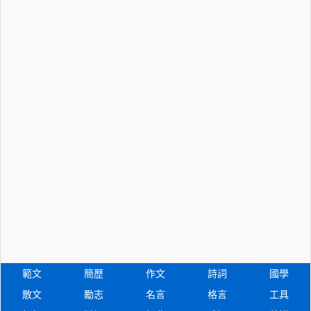
範文
簡歷
作文
詩詞
國學
散文
勵志
名言
格言
工具