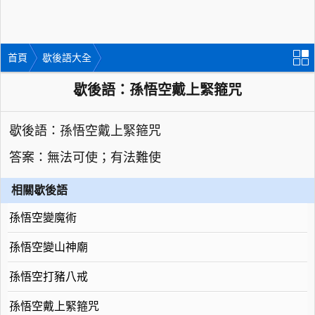
首頁
歇後語大全
歇後語：孫悟空戴上緊箍咒
歇後語：孫悟空戴上緊箍咒
答案：無法可使；有法難使
相關歇後語
孫悟空變魔術
孫悟空變山神廟
孫悟空打豬八戒
孫悟空戴上緊箍咒