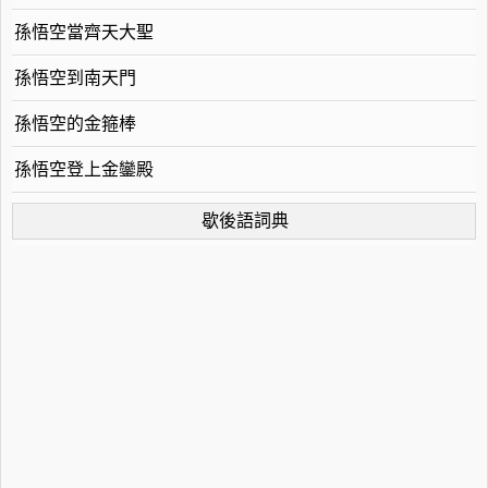
孫悟空當齊天大聖
孫悟空到南天門
孫悟空的金箍棒
孫悟空登上金鑾殿
歇後語詞典