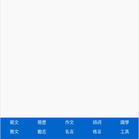
範文
簡歷
作文
詩詞
國學
散文
勵志
名言
格言
工具