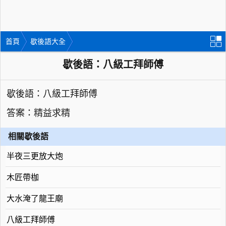
首頁
歇後語大全
歇後語：八級工拜師傅
歇後語：八級工拜師傅
答案：精益求精
相關歇後語
半夜三更放大炮
木匠帶枷
大水淹了龍王廟
八級工拜師傅