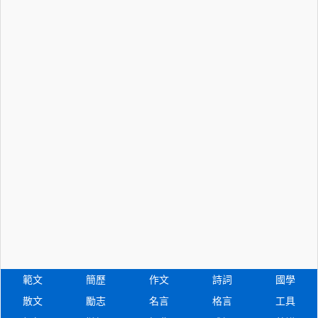
範文
簡歷
作文
詩詞
國學
散文
勵志
名言
格言
工具