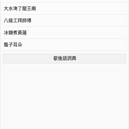
大水淹了龍王廟
八級工拜師傅
冰糖煮黃蓮
聾子耳朵
歇後語詞典