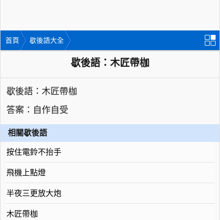
首頁
歇後語大全
歇後語：木匠帶枷
歇後語：木匠帶枷
答案：自作自受
相關歇後語
按住電鈴不抬手
飛機上點燈
半夜三更放大炮
木匠帶枷