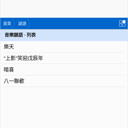
首頁
謎語
音樂謎語 · 列表
樂天
“上影”笑迎戊辰年
暗喜
八一聯歡