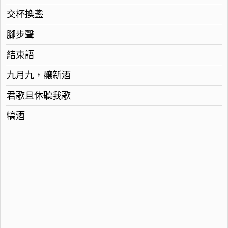
交杯換盞
腳步聲
結束語
九月九，釀新酒
君歌且休聽我歌
犒酒