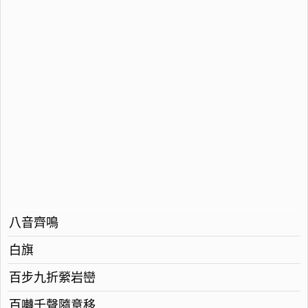
八音齊鳴
白旗
百步九折縈岩巒
百囀千聲隨意移