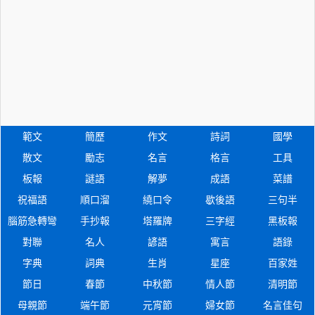
範文
簡歷
作文
詩詞
國學
散文
勵志
名言
格言
工具
板報
謎語
解夢
成語
菜譜
祝福語
順口溜
繞口令
歇後語
三句半
腦筋急轉彎
手抄報
塔羅牌
三字經
黑板報
對聯
名人
諺語
寓言
語錄
字典
詞典
生肖
星座
百家姓
節日
春節
中秋節
情人節
清明節
母親節
端午節
元宵節
婦女節
名言佳句