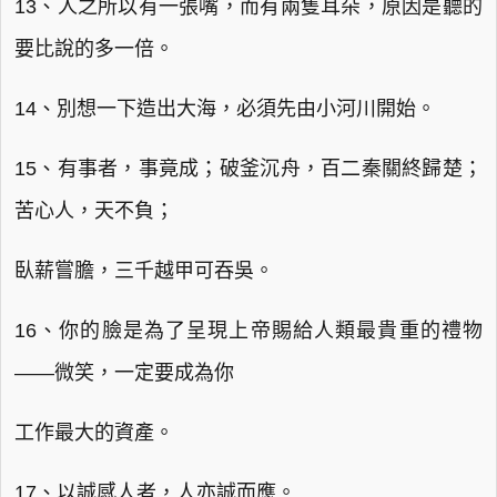
13、人之所以有一張嘴，而有兩隻耳朵，原因是聽的
要比說的多一倍。
14、別想一下造出大海，必須先由小河川開始。
15、有事者，事竟成；破釜沉舟，百二秦關終歸楚；
苦心人，天不負；
臥薪嘗膽，三千越甲可吞吳。
16、你的臉是為了呈現上帝賜給人類最貴重的禮物
——微笑，一定要成為你
工作最大的資產。
17、以誠感人者，人亦誠而應。