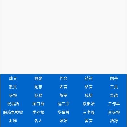
範文
簡歷
作文
詩詞
國學
散文
勵志
名言
格言
工具
板報
謎語
解夢
成語
菜譜
祝福語
順口溜
繞口令
歇後語
三句半
腦筋急轉彎
手抄報
塔羅牌
三字經
黑板報
對聯
名人
諺語
寓言
語錄