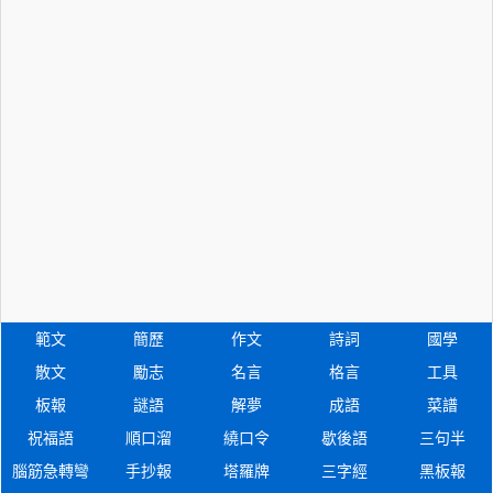
範文
簡歷
作文
詩詞
國學
散文
勵志
名言
格言
工具
板報
謎語
解夢
成語
菜譜
祝福語
順口溜
繞口令
歇後語
三句半
腦筋急轉彎
手抄報
塔羅牌
三字經
黑板報