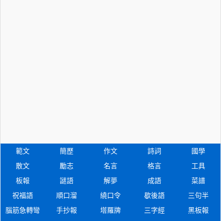
範文
簡歷
作文
詩詞
國學
散文
勵志
名言
格言
工具
板報
謎語
解夢
成語
菜譜
祝福語
順口溜
繞口令
歇後語
三句半
腦筋急轉彎
手抄報
塔羅牌
三字經
黑板報