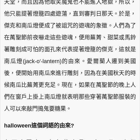
天堂，而且因為他取笑魔鬼也不能進入地獄，所以，
他只能提著燈籠四處遊蕩，直到審判日那天。於是，
傑克和南瓜燈便成了被詛咒的遊魂的象徵。人們為了
在萬聖節前夜嚇走這些遊魂，便用蕪菁、甜菜或馬鈴
薯雕刻成可怕的面孔來代表提著燈籠的傑克，這就是
南瓜燈(jack-o'-lantern)的由來。愛爾蘭人遷到美國
後，便開始用南瓜來進行雕刻，因為在美國秋天的時
候南瓜比蕪菁更充足。現在，如果在萬聖節的晚上人
們在窗戶上掛上南瓜燈就表明那些穿著萬聖節服裝的
人可以來敲門搗鬼要糖果。
halloween這個詞語的由來?