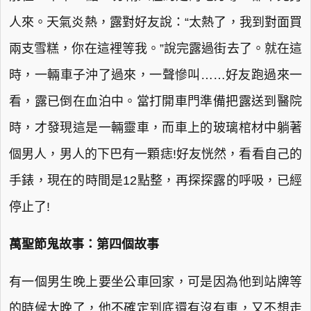
人來。天氣炎熱，露對好友說：“太熱了，我到對面買
兩支雪糕，你在這裡等我。”說完露過街去了。就在這
時，一輛車子沖了過來，一聲慘叫……好友跑過來一
看，露已倒在血泊中。當打開車門準備把露送到醫院
時，才發現這是一輛靈車，而車上的玻璃棺材中躺著
個男人，男人的下巴有一顆痣!好友恍然，看看自己的
手錶，現在的時間是12點整，再探探露的呼吸，已經
停止了!
萬聖節鬼故事：第四個故事
有一個男生晚上要坐公車回家，可是因為他到站牌等
的時候太晚了，他不確定到底還有沒有車，又不想走