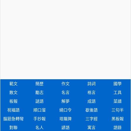
範文
簡歷
作文
詩詞
國學
散文
勵志
名言
格言
工具
板報
謎語
解夢
成語
菜譜
祝福語
順口溜
繞口令
歇後語
三句半
腦筋急轉彎
手抄報
塔羅牌
三字經
黑板報
對聯
名人
諺語
寓言
語錄