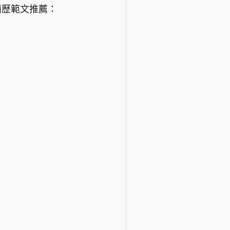
簡歷範文推薦：