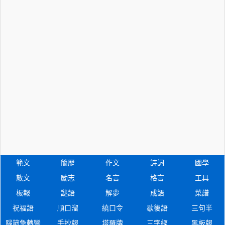
範文
簡歷
作文
詩詞
國學
散文
勵志
名言
格言
工具
板報
謎語
解夢
成語
菜譜
祝福語
順口溜
繞口令
歇後語
三句半
腦筋急轉彎
手抄報
塔羅牌
三字經
黑板報