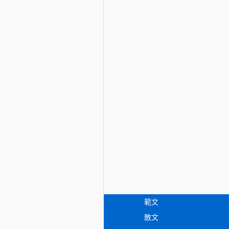
範文
散文