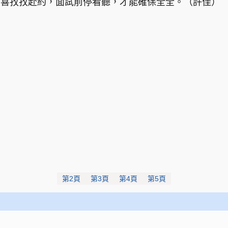
的喜孜孜赴約，面試前停看聽，才能確保全全。（許佳）
第2頁
第3頁
第4頁
第5頁