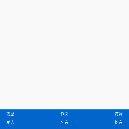
簡歷
作文
詩詞
勵志
名言
格言