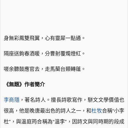
身無彩鳳雙飛翼，心有靈犀一點通。
隔座送鉤春酒暖，分曹射覆燭燈紅。
嗟余聽鼓應官去，走馬蘭台類轉蓬。
《無題》作者簡介
李商隱
，著名詩人。擅長詩歌寫作，駢文文學價值也
很高，他是晚唐最出色的詩人之一，和
杜牧
合稱“小李
杜”，與溫庭筠合稱為“溫李”，因詩文與同時期的段成