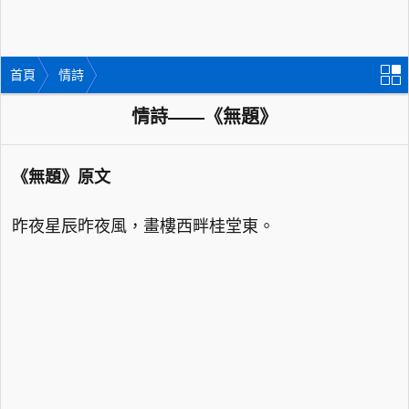
首頁
情詩
情詩——《無題》
《無題》原文
昨夜星辰昨夜風，畫樓西畔桂堂東。