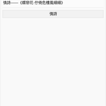
情詩——《蝶戀花·佇倚危樓風細細》
情詩