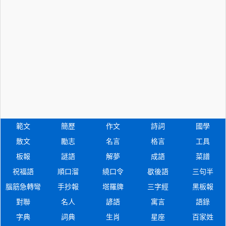
範文
簡歷
作文
詩詞
國學
散文
勵志
名言
格言
工具
板報
謎語
解夢
成語
菜譜
祝福語
順口溜
繞口令
歇後語
三句半
腦筋急轉彎
手抄報
塔羅牌
三字經
黑板報
對聯
名人
諺語
寓言
語錄
字典
詞典
生肖
星座
百家姓