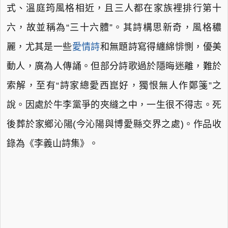
式、溫庭筠風格相近，且三人都在家族裡排行第十
六，故並稱為“三十六體”。其詩構思新奇，風格穠
麗，尤其是一些
愛情詩
和無題詩寫得纏綿悱惻，優美
動人，廣為人傳誦。但部分詩歌過於隱晦迷離，難於
索解，至有“詩家總愛西崑好，獨恨無人作鄭箋”之
說。因處於牛李黨爭的夾縫之中，一生很不得志。死
後葬於家鄉沁陽(今沁陽與博愛縣交界之處)。作品收
錄為《李義山詩集》。