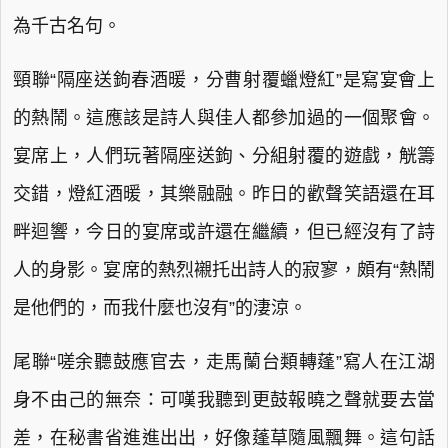
為千古名句。
頸聯“隔座送鉤春酒暖，分曹射覆蠟燈紅”是寫宴會上
的熱鬧。這應該是詩人與佳人都參加過的一個聚會。
宴席上，人們玩著隔座送鉤、分組射覆的遊戲，觥籌
交錯，燈紅酒暖，其樂融融。昨日的歡聲笑語還在耳
畔迴響，今日的宴席或許還在繼續，但已經沒有了詩
人的身影。宴席的熱烈襯托出詩人的寂寥，頗有“熱鬧
是他們的，而我什麼也沒有”的淒涼。
尾聯“嗟余聽鼓應官去，走馬蘭台類轉蓬”寫人在江湖
身不由己的無奈：可嘆我聽到更鼓報曉之聲就要去當
差，在秘書省進進出出，好像蓬草隨風飄舞。這句話