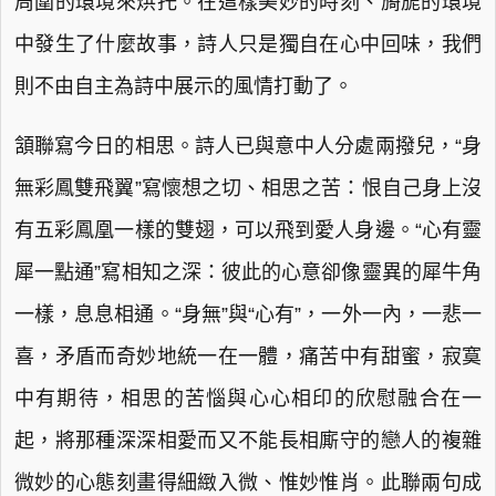
周圍的環境來烘托。在這樣美妙的時刻、旖旎的環境
中發生了什麼故事，詩人只是獨自在心中回味，我們
則不由自主為詩中展示的風情打動了。
頷聯寫今日的相思。詩人已與意中人分處兩撥兒，“身
無彩鳳雙飛翼”寫懷想之切、相思之苦：恨自己身上沒
有五彩鳳凰一樣的雙翅，可以飛到愛人身邊。“心有靈
犀一點通”寫相知之深：彼此的心意卻像靈異的犀牛角
一樣，息息相通。“身無”與“心有”，一外一內，一悲一
喜，矛盾而奇妙地統一在一體，痛苦中有甜蜜，寂寞
中有期待，相思的苦惱與心心相印的欣慰融合在一
起，將那種深深相愛而又不能長相廝守的戀人的複雜
微妙的心態刻畫得細緻入微、惟妙惟肖。此聯兩句成