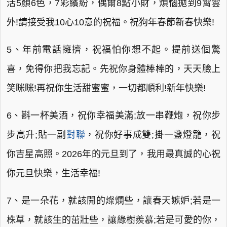
活5顏6色，7彩繽紛，偶爾8點小財，煩惱拋到9霄雲
外!請接受我10心10意的祝福。祝狗年春節新春快樂!
5、年前電話擁擠，祝福怕你想不起。提前送個驚
喜，免得你把我忘記。先祝你身體棒棒的，天天臉上
笑眯眯!再祝你生活甜蜜蜜，一切都順利!新年快樂!
6、斟一杯美酒，祝你幸福美滿;放一串鞭炮，祝你步
步高升;貼一副
對聯
，祝你好事成雙;掛一盞燈籠，祝
你吉星高照。2026年的元旦到了，我用最真誠的心祝
你元旦快樂，生活幸福!
7、是一朵花，就該開的燦爛些，讓春天嫉妒;若是一
株草，就該生的茁壯些，讓綠樹羨慕;若是可愛的你，