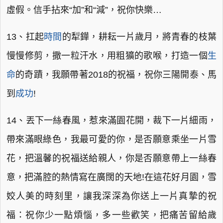
虛假。信手拈來“加”和“減”，祝你快樂…
13、扛起
時間
的犁鏵，耕耘一片歲月，將青春的枝葉
慢慢修剪，撒一粒汗水，用粗獷的歌喉，打造一個
生
命
的奇蹟，我願帶著2018的祝福，祝你三陽開泰、馬
到
成功
!
14、丟下一絲春風，惹來滿園花開，裁下一片細雨，
帶來滿眼綠色，我最可愛的你，是否願意乘坐一片雪
花，把溫馨的祝福送給親人，你是否願意帶上一絲春
意，把滿腔的熱情寫在廣闊的天地!在這花好月園，雪
姣人美的時刻里，讓我深深為你送上一片真摯的祝
福：祝你少一點煩惱，多一些歡笑，把痛苦留給歲