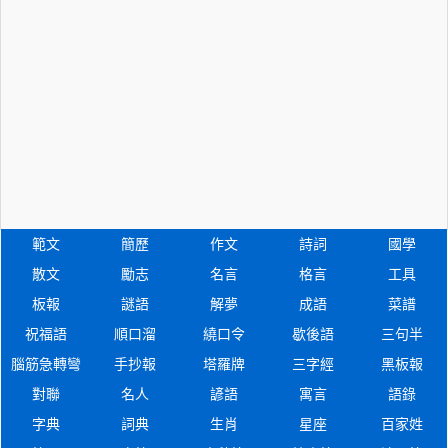
範文
簡歷
作文
詩詞
國學
散文
勵志
名言
格言
工具
板報
謎語
解夢
成語
菜譜
祝福語
順口溜
繞口令
歇後語
三句半
腦筋急轉彎
手抄報
塔羅牌
三字經
黑板報
對聯
名人
諺語
寓言
語錄
字典
詞典
生肖
星座
百家姓