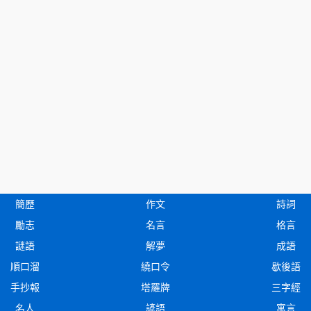
簡歷
作文
詩詞
勵志
名言
格言
謎語
解夢
成語
順口溜
繞口令
歇後語
手抄報
塔羅牌
三字經
名人
諺語
寓言