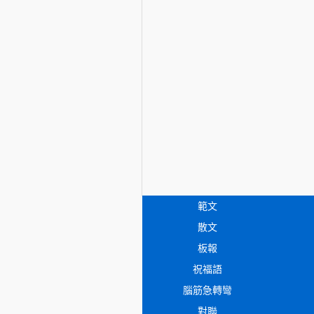
範文
散文
板報
祝福語
腦筋急轉彎
對聯