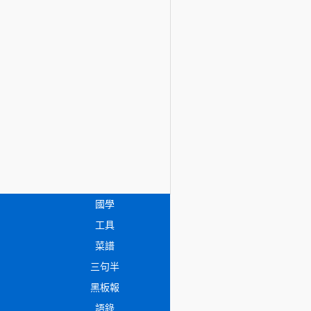
國學
工具
菜譜
三句半
黑板報
語錄