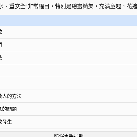
水、重安全”非常醒目，特別是繪畫精美，充滿童趣，花
歌
項
法
救人的方法
意的問題
故發生
防溺水手抄報