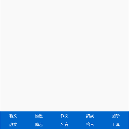
範文
簡歷
作文
詩詞
國學
散文
勵志
名言
格言
工具