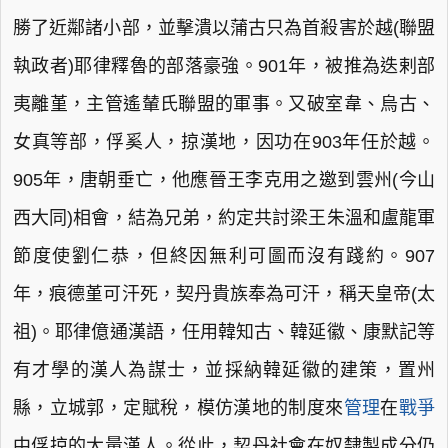
勝了近鄰諸小部，並擊潰以蒲古只為首殺害於越(聯盟
執政者)耶律釋魯的部落豪強。901年，被推為迭剌部
夷離堇，主管遙輦氏聯盟的軍事。又破室韋、烏古、
女真等部，俘奚人，掠漢地，因功在903年任於越。
905年，唐朝垂亡，他應晉王李克用之邀到雲州(今山
西大同)相會，結為兄弟，約定共討梁王朱溫和盧龍軍
節度使劉仁恭，但終因無利可圖而沒有踐約。907
年，痕德堇可汗死，契丹貴族奉為可汗，稱天皇帝(太
祖)。耶律億通漢語，任用韓知古、韓延徽、康默記等
有才學的漢人為謀士，並採納韓延徽的建策，置州
縣，立城郭，定賦稅，模仿漢地的制度來
管理
在
戰爭
中俘掠的大量漢人。從此，契丹社會在奴隸製成分仍