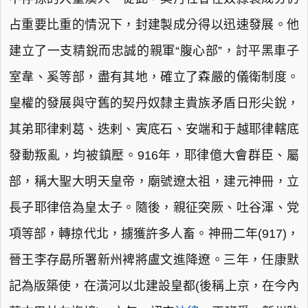
占重要比重的情況下，封建製成分得以迅速發展。他
建立了一支精銳而忠誠的親軍“腹心部”，討平黑車子
室韋、奚等部，盡有其地，確立了森嚴的儀衛制度。
皇權的發展與守舊的契丹奴隸主貴族矛盾日形尖銳，
其弟耶律剌葛、迭剌、寅底石、安端和于越耶律轄底
發動叛亂，均被鎮壓。916年，耶律億大會群臣、屬
部，稱大聖大明天皇帝，廟號遼太祖，建元神冊，立
長子耶律倍為皇太子。隨後，親征突厥、吐谷渾、党
項等部，轉掠代北，擄獲許多人畜。神冊二年(917)，
晉王李存勗所署新州裨將盧文進降遼。三年，任康默
記為版築使，在潢河以北建設皇都(後稱上京，在今內