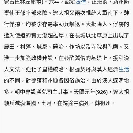
蒙古巴林左旗境)。六年，詔定
法律
，正班爵，新州防
禦使王郁率部來降。遼太祖又兩次親統大軍南下，肆
行俘掠，均被李存勗率勁兵擊退。大批降人、俘虜的
遷入使遼的實力漸趨雄厚，在長城以北草原上出現了
農田、村落、城廓、礦冶、作坊以及寺院與孔廟。又
進一步加強政權建設，在參酌舊俗的基礎上，援引漢
人文法，強化了皇權統治。根據契丹與漢人經濟
生活
的不同，對部落和州縣各因俗施治。由於漢人逐漸增
多，朝中專設漢兒司主其事。天顯元年(926)，遼太祖
領兵滅渤海國，七月，在歸途中病死，葬祖州。