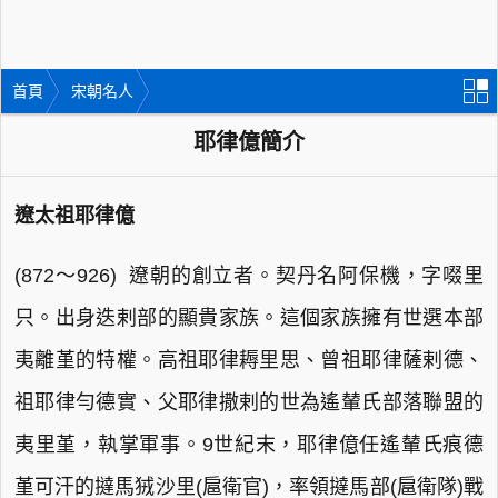
首頁
宋朝名人
耶律億簡介
遼太祖耶律億
(872～926) 遼朝的創立者。契丹名阿保機，字啜里
只。出身迭剌部的顯貴家族。這個家族擁有世選本部
夷離堇的特權。高祖耶律耨里思、曾祖耶律薩剌德、
祖耶律勻德實、父耶律撒剌的世為遙輦氏部落聯盟的
夷里堇，執掌軍事。9世紀末，耶律億任遙輦氏痕德
堇可汗的撻馬狨沙里(扈衛官)，率領撻馬部(扈衛隊)戰