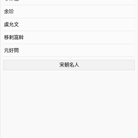
余玠
虞允文
移剌窩斡
元好問
宋朝名人