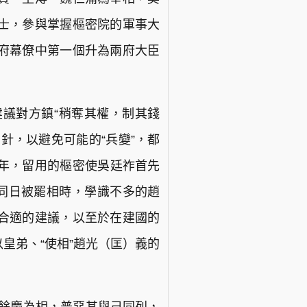
士，參與掌握樞密院的軍事大
府幕僚中第一個升為兩府大臣
議對方鎮“稍奪其權，制其錢
針，以避免可能的“兵變”，都
年，留用的樞密使吳廷祚首先
浦同日被罷相時，學識不多的趙
合適的建議，以至於在建國的
皇弟、“使相”趙光（匡）義的