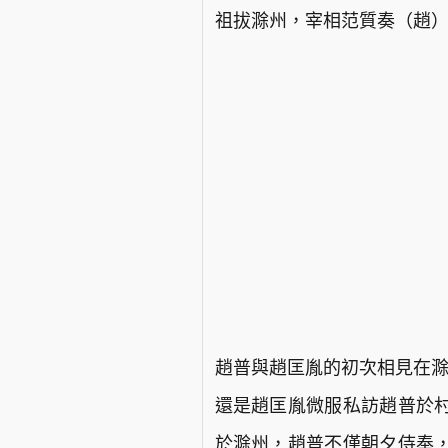
祖拔滁州，宰相范質奏（趙）
趙普與趙匡胤的初次相見在滁
還是趙匡胤微服私訪趙普於
於滁州，趙普不僅朝夕侍奉