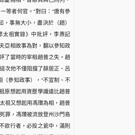
呂餘慶為相，普惡其與己同列，
一等者何官。”對曰：“唐有參
得知，事無大小，盡決於（趙）
重修太祖實錄》中批評，李燾記
大夫亞相故事為對，翻以參知政
批評了當時的宰相趙普之失。趙
，這次他不僅阻擋了薛居正、呂
相（參知政事），“不宣制、不
太祖原想起用資歷學識遠比趙普
宋太祖又想起用馮瓚為相，趙普
於死罪，馮瓚被流放登州沙門島
意不欲行者，必投之瓮中，滿則