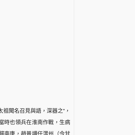
太祖聞名召見與語，深器之”，
當時也領兵在淮南作戰，生病
歸南唐，趙普調任渭州（今甘