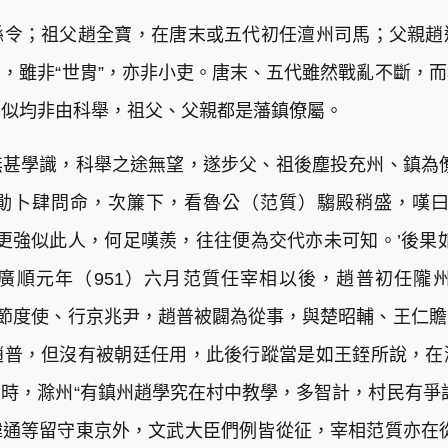
縣令；祖父趙全寶，在唐末或五代初任澶州司馬；父親趙
，雖非“世胄”，亦非小吏。唐末、五代雖然戰亂不斷，
官似均非由科舉，祖父、父親都是藩鎮僚屬。
無甚學識，科舉之途無望，遂步父、祖後塵投充州、鎮為
勛卜肆問命，次簾下，看魯公（范質）騶殿稍盛，嘆曰
，更強似此人，何足嘆羨，往往便為交代亦未可知。’後果
廣順元年（951）六月范質任宰相以後，趙普初任隴
軍節度使、行京兆尹，趙普被闢為從事，與楚昭輔、王仁
趙普，但沒有被朝廷任用，此後行蹤當是如王銍所說，在
時，滁州“有鎮州趙學究在村中教學，多智計，村民有爭
通等留守東京外，文武大臣們例皆從征，宰相范質亦在