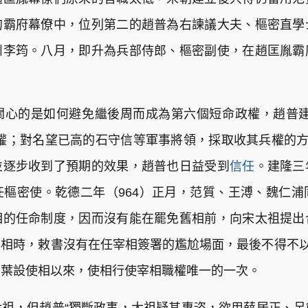
的霸府幕僚中，位列第二的趙普為右諫議大夫、樞密直學
州李筠。八月，即升為兵部侍郎、樞密副使，在趙匡胤霸
關心的是如何避免繼後周而成為第六個短命政權，趙普建
權；對名望已高的石守信等軍事將領，採取收其兵權的方
並逐步收到了預期的效果，趙普也日益受到
信任
。建隆三
樞密使。乾德二年（964）正月，范質、王溥、魏仁
相的任命制度，因而沒有能在罷免舊相前，向宋太祖提出
相時，敕書沒有在任宰相簽署的尷尬場面，最後不得不以
中葉設使相以來，使相行使宰相職權唯一的一次。