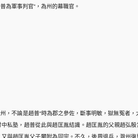
普為軍事判官”，為州的幕職官。
州，不論是趙普“時為郡之參佐，斷事明敏，獄無冤者，
村中私塾，趙普從此與趙匡胤結識。趙匡胤的父親趙弘殷
，又與趙匡胤父子攀附為同宗。不久，後周退兵，滁州復