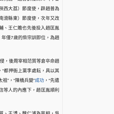
陝西大荔）節度使，辟趙普為
南滑縣東）節度使，次年又改
輔、王仁贍也先後投入趙匡胤
，年僅7歲的柴宗訓即位，為趙
入侵，後周宰相范質等倉卒命趙
，“都押衙上黨李處耘，具以其
祖”，“陳橋兵變”
成功
，“先遣
守信等人的內應下，趙匡胤順利
質、王溥、魏仁浦為宰相，吳