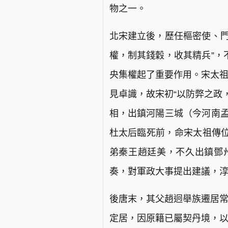
物之一。
北宋建立後，歷任樞密使、門
權，制其錢穀，收其精兵”，
央集權起了重要作用。宋太
見卓識，故宋初“以防弊之政
相，出鎮河陽三城（今河南孟
杜太后臨死前，命宋太祖傳
弟秦王趙廷美，不久出鎮鄧
奏，對軍政大事提出建議，淳
後唐末，其父趙迥舉族遷居常
定居，因原籍已屬契丹境，以