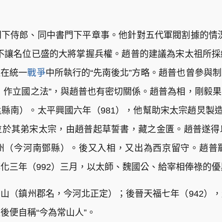
下侍郎、同中書門下平章事。他針對五代軍閥割據的情
不讓名位已盛的大將掌握兵權。趙普的建議為宋太祖所
祖在統一
戰爭
中所執行的“先南後北”方略。趙普也曾參與
，作立國之法”，與趙普也有密切關係。趙普為相，剛毅
縣南）。太平興國六年（981），他幫助宋太宗趙炅製造
位於其弟宋太宗，由趙普起草誓書，藏之金匱。趙普遂得
州（今河南鄧縣）。後又入相，又出為西京留守。趙普
化三年（992）三月，以太師、魏國公、給宰相俸祿的
山（鎮州郡名，今河北正定）；後晉天福七年（942）
後便自稱“今為常山人”。