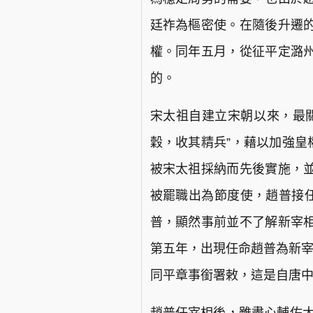
廷祚為樞密使。在隨後升遷
權。同年五月，從征平定潞
的。
宋太祖自建立宋朝以來，最
穀，收其精兵”，藉以加強皇
被宋太祖採納而先後實施，
被罷職出為節度使，趙普接任
普，顯然事前並不了解新宰
第五年，出現任命趙普為新宰
同平章事銜署敕，這是自唐