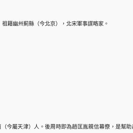
平，祖籍幽州薊縣（今北京），北宋軍事謀略家。
薊（今屬天津）人。後周時即為趙匡胤親信幕僚，是幫助