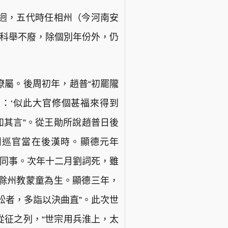
迥，五代時任相州（今河南安
而科舉不廢，除個別年份外，仍
僚屬。後周初年，趙普“初罷隴
：‘似此大官修個甚福來得到
如其言”。從王勛所說趙普日後
州巡官當在後漢時。顯德元年
贍同事。次年十二月劉詞死，雖
滁州教蒙童為生。顯德三年，
訟者，多詣以決曲直”。此次世
從征之列，“世宗用兵淮上，太