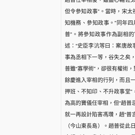
趙普任宰相後，雖盡心輔佐太
但令參知政事”。當時，宋太
知機務、參知政事。”同年四
普”。將參知政事作為副相的
述：“史臣李沆等曰：案唐故
事為丞相下一等，谷失之矣，
普雖“寡學術”，卻很有權術
餘慶進入宰相的行列，而且一
押班、不知印、不升政事堂”
為高的竇儀任宰相，但“趙普
就一再設計陷害馮瓚，趙“普
（今山東長島）。趙普從此日