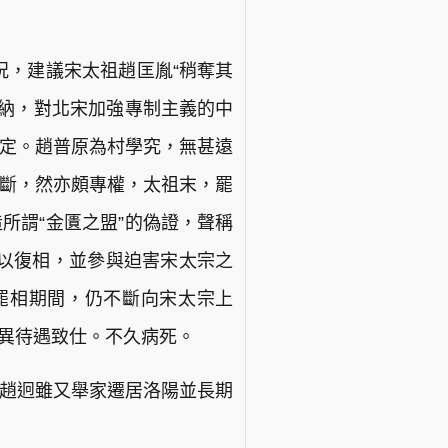
況，建議宋太祖趙匡胤“稍奪其
採納，對北宋加強專制主義的中
制定。趙普原為村學究，無甚遠
果斷，然亦頗專權，太祖末，罷
所謂“金匱之盟”的偽證，聲稱
以復相，並參與迫害宋太宗之
罷相期間，仍不斷向宋太宗上
優異待遇致仕。不久病死。
，趙迥雖又舉家遷居洛陽並長期