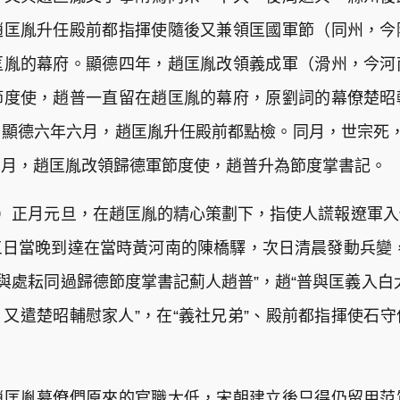
趙匡胤升任殿前都指揮使隨後又兼領匡國軍節（同州，今
匡胤的幕府。顯德四年，趙匡胤改領義成軍（滑州，今河
節度使，趙普一直留在趙匡胤的幕府，原劉詞的幕僚楚昭
顯德六年六月，趙匡胤升任殿前都點檢。同月，世宗死
七月，趙匡胤改領歸德軍節度使，趙普升為節度掌書記。
0）正月元旦，在趙匡胤的精心策劃下，指使人謊報遼軍
日當晚到達在當時黃河南的陳橋驛，次日清晨發動兵變
與處耘同過歸德節度掌書記薊人趙普”，趙“普與匡義入白太
又遣楚昭輔慰家人”，在“義社兄弟”、殿前都指揮使石
。
趙匡胤幕僚們原來的官職太低，宋朝建立後只得仍留用范