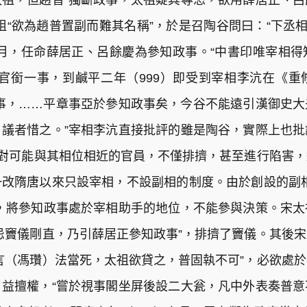
祖，但趙普“獨斷政事，太祖疑其專恣，欲用薛居正、
祖“欲為趙普置副而難其名稱”，於是召陶谷問曰：“下丞相
月，任命薛居正、呂餘慶為參知政事。“中書印唯宰相
官銜一事，到鹹平二年（999）即受到宰相李沆在《
事，……平章事亞於參知政事矣，今谷不能遠引漢御史
議者惜之。”宰相李沆直接批評的雖是陶谷，實際上也
，對可能與其相位相近的官員，不僅排擠，甚至進行陷害
改隋唐以來只設宰相，不設副相的制度。由於創設的副
，將參知政事處於宰相助手的地位，不能參與決策。宋
忌竇儀剛直，乃引薛居正參知政事”，排擠了竇儀。其後
言（馮瓚）法當死，太祖欲貸之，普固執不可”，必欲處
益擅權，“嘗於視事閣坐屏後設二大瓮，凡中外表奏普