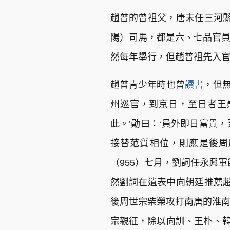
趙普的曾祖父，唐末任三河
陽）司馬，都是六、七品官員
然每年舉行，但趙普祖先入
趙普青少年時也曾
讀書
，但
州巡官，到京日，至日者王
此。’勛曰：‘員外即日富貴
接替范質相位，則應是後周
（955）七月，劉詞任永興
然劉詞在遺表中向朝廷推薦
後周世宗柴榮攻打南唐的淮南
宗親征，除以向訓、王朴、韓