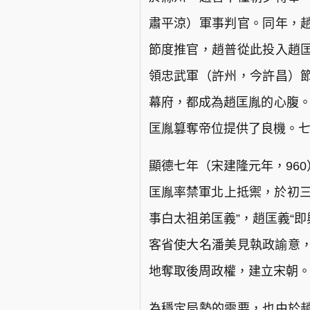
肅平涼）軍事判官。同年，
節度推官，趙普從此投入趙
領忠武軍（許州，今許昌）
幕府，都成為趙匡胤的心腹。
匡胤篡奪帝位提供了良機。
顯德七年（宋建隆元年，96
匡胤率禁軍北上抵禦，於初三
事白太祖弟匡義”，趙匡義“即
客省使大名潘美見執政諭意，
地奪取後周政權，建立宋朝
為穩定局勢的需要，也由於