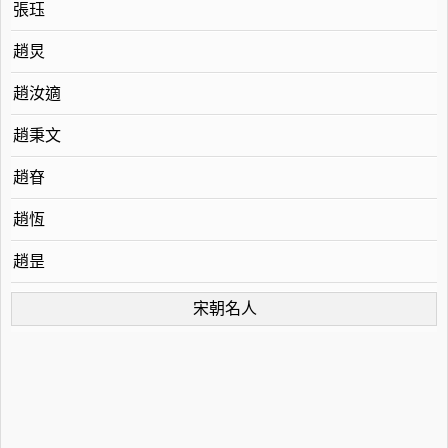
張珏
趙炅
趙汝適
趙秉文
趙眘
趙恆
趙昰
宋朝名人