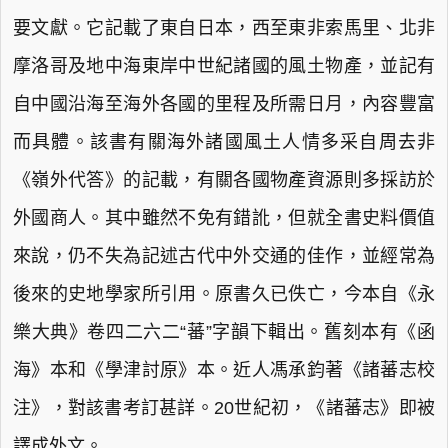
要文獻。它記載了東自日本，西至東非索馬里、北非
摩洛哥及地中海東岸中世紀諸國的風土物產，並記有
自中國沿海至海外各國的里程及所需日月，內容豐富
而具體。該書有關海外諸國風土人情多采自周去非
《嶺外代答》的記載，有關各國物產資源則多採訪於
外國商人。其中雖然不免有錯訛，但就全書史料價值
來說，仍不失為記述古代中外交通的佳作，並經常為
後來的史地學家所引用。原書久已佚亡，今本自《永
樂大典》卷四二六二“蕃”字韻下輯出。舊刻本有《函
海》本和《學津討原》本。近人馮承鈞著《諸蕃志校
注》，對該書考訂甚詳。20世紀初，《諸蕃志》即被
譯成外文。