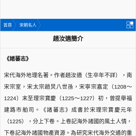
首頁
宋朝名人
趙汝適簡介
《諸蕃志》
宋代海外地理名著。作者趙汝適（生卒年不詳），南
宋宗室，宋太宗趙炅八世孫，宋寧宗嘉定（1208～
1224）末至理宗寶慶（1225～1227）初，曾提舉福
建路市舶司。《諸蕃志》成書於宋理宗寶慶元年
（1225），分上下卷。上卷記海外諸國的風土人情，
下卷記海外諸國物產資源。為研究宋代海外交通的重