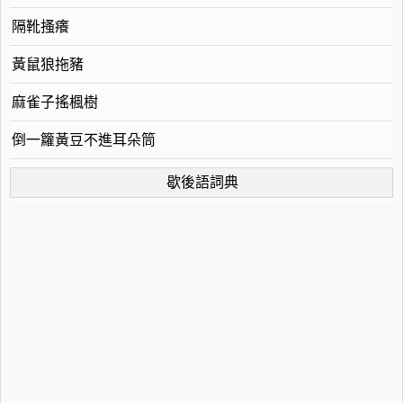
隔靴搔癢
黃鼠狼拖豬
麻雀子搖楓樹
倒一籮黃豆不進耳朵筒
歇後語詞典