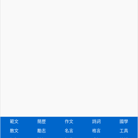
範文
簡歷
作文
詩詞
國學
散文
勵志
名言
格言
工具