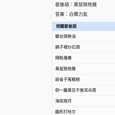
歇後語：黃鼠狼拖豬
答案：白費力氣
相關歇後語
蠟台頭無油
鍋子裡炒石頭
隔靴搔癢
黃鼠狼拖豬
麻雀子搖楓樹
倒一籮黃豆不進耳朵筒
海底撈月
臨死打哈欠