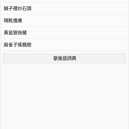
鍋子裡炒石頭
隔靴搔癢
黃鼠狼拖豬
麻雀子搖楓樹
歇後語詞典