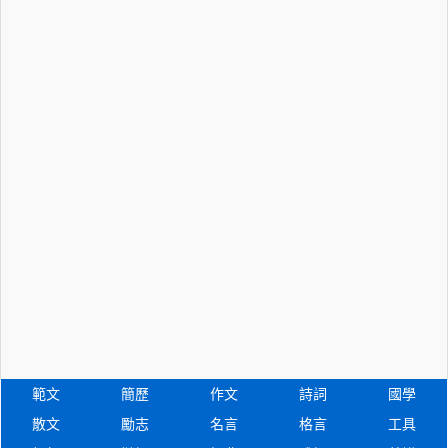
範文
簡歷
作文
詩詞
國學
散文
勵志
名言
格言
工具