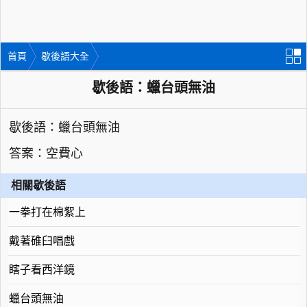
首頁
歇後語大全
歇後語：蠟台頭無油
歇後語：蠟台頭無油
答案：空費心
相關歇後語
一拳打在棉絮上
戴著碓臼唱戲
瞎子看西洋鏡
蠟台頭無油