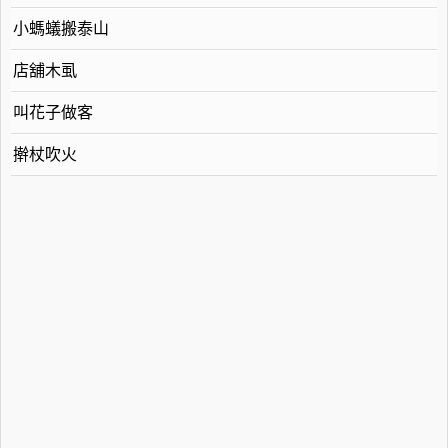
小螞蟻搬泰山
店舖木虱
叫花子做客
擀杖吹火