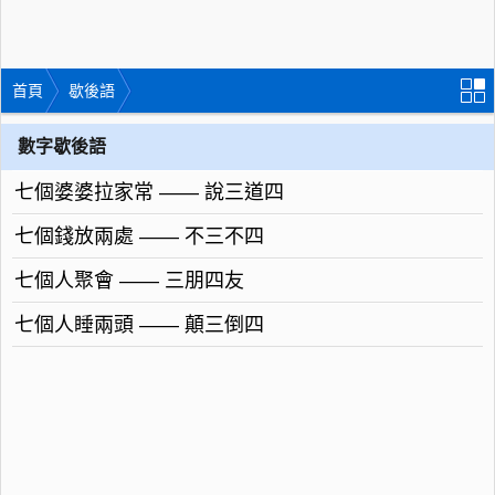
首頁
歇後語
數字歇後語
七個婆婆拉家常 —— 說三道四
七個錢放兩處 —— 不三不四
七個人聚會 —— 三朋四友
七個人睡兩頭 —— 顛三倒四