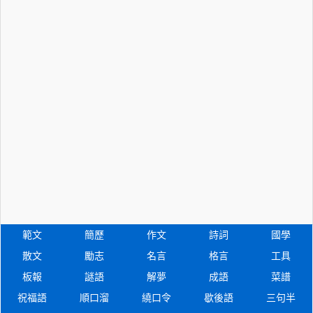
範文
簡歷
作文
詩詞
國學
散文
勵志
名言
格言
工具
板報
謎語
解夢
成語
菜譜
祝福語
順口溜
繞口令
歇後語
三句半