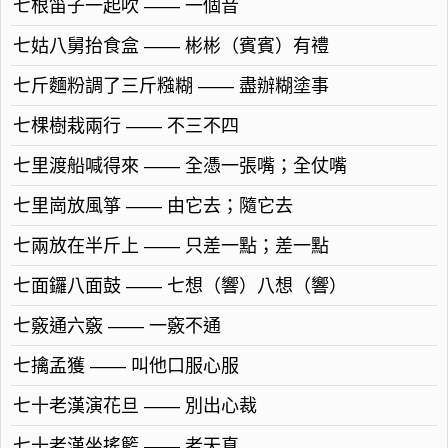
七根笛子一起吹 —— 一個音
七姑八舅抬食盒 —— 彬彬（賓賓）有禮
七斤麵粉調了三斤糨糊 —— 盡辦糊塗事
七棵樹栽兩行 —— 不三不四
七里渡船喊得來 —— 全憑一張嘴；全仗嘴
七里崗放風箏 —— 由它去；隨它去
七兩放在半斤上 —— 只差一點；差一點
七面鑼八面鼓 —— 七想（響）八想（響）
七竅通六竅 —— 一竅不通
七擒孟獲 —— 叫他口服心服
七十老漢演花旦 —— 別出心裁
七十老漢坐搖籃 —— 老天真