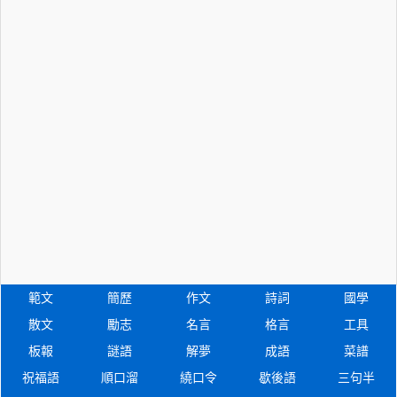
範文
簡歷
作文
詩詞
國學
散文
勵志
名言
格言
工具
板報
謎語
解夢
成語
菜譜
祝福語
順口溜
繞口令
歇後語
三句半