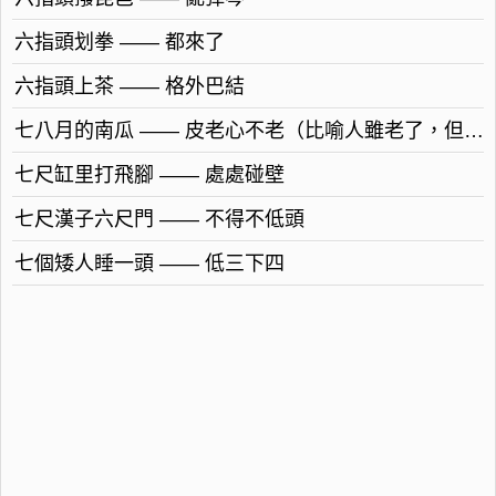
六指頭划拳 —— 都來了
六指頭上茶 —— 格外巴結
七八月的南瓜 —— 皮老心不老（比喻人雖老了，但上進心還很強。）
七尺缸里打飛腳 —— 處處碰壁
七尺漢子六尺門 —— 不得不低頭
七個矮人睡一頭 —— 低三下四