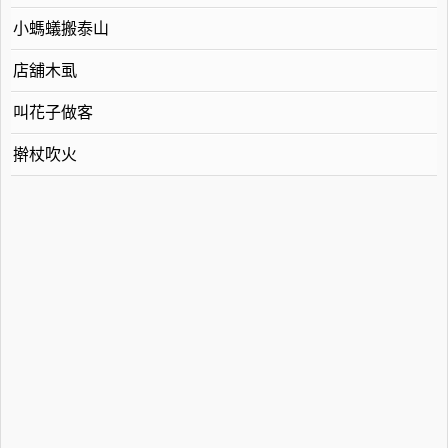
小螞蟻搬泰山
店舖木虱
叫花子做客
擀杖吹火