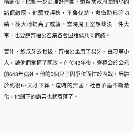
稱霸後，他進一步治理好齊國，還幫助救周圍弱小的
諸倔敵國。他驅戎趕狄，平魯伐楚，救衛助邢等功
績，極大地提高了威望。當時周王室想裁決一件大
事，也要請齊桓公召集各會盟諸侯共同商議。
管仲、鮑叔牙去世後，齊桓公重用了易牙、豎刁等小
人，讓他們掌握了國政。在位43年後，齊桓公於公元
前643年病死。他的5個兒子因爭位而忙於內戰，屍體
於死後67天才下葬。這時的齊國，社會矛盾不斷激
化，他創下的霸業也就衰落了。