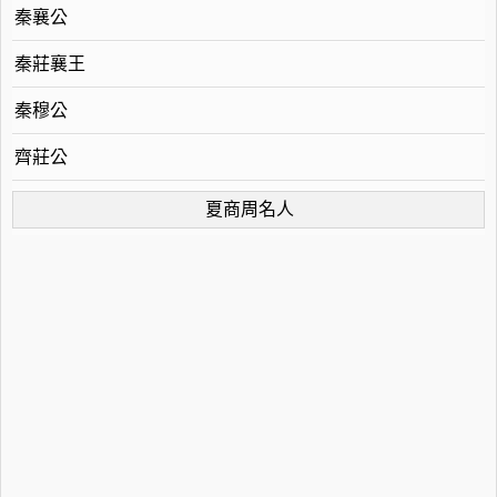
秦襄公
秦莊襄王
秦穆公
齊莊公
夏商周名人