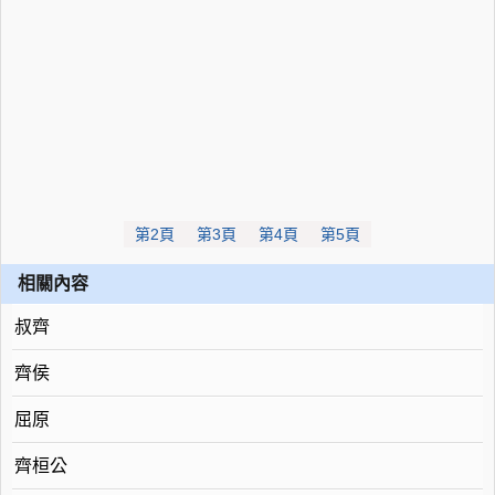
第2頁
第3頁
第4頁
第5頁
相關內容
叔齊
齊侯
屈原
齊桓公