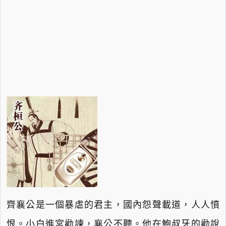
齊襄公是一個暴虐的君主，國內怨聲載道，人人憤
恨。小白進宮勸諫，襄公不聽。他在鮑叔牙的勸說