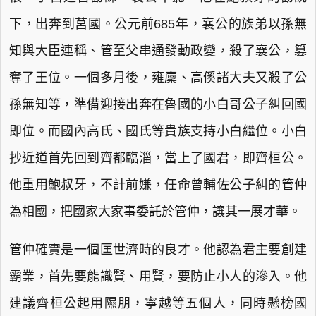
下，出奔到莒國。公元前685年，襄公的族弟以孫無
知與大臣連稱、管至父串通發動政變，殺了襄公，篡
奪了王位。一個多月後，雍廩、高傒諸大夫又殺了公
孫無知等，準備迎接出奔在魯國的小白哥公子糾回國
即位。而國內高氏、國氏等貴族支持小白繼位。小白
抄近道首先回到齊都臨淄，當上了國君，即齊桓公。
他重用鮑叔牙，不計前嫌，任命曾輔佐公子糾的管仲
為相國，把國家大家事委託於管仲，讓其一展才華。
管仲確實是一個匡世濟時的良才。他認為君主要創建
霸業，首先要能識賢、用賢，要防止小人的滲入。他
建議齊桓公起用隰朋，寧越等五個人，同時懸榜國