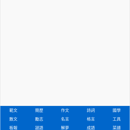
範文
簡歷
作文
詩詞
國學
散文
勵志
名言
格言
工具
板報
謎語
解夢
成語
菜譜