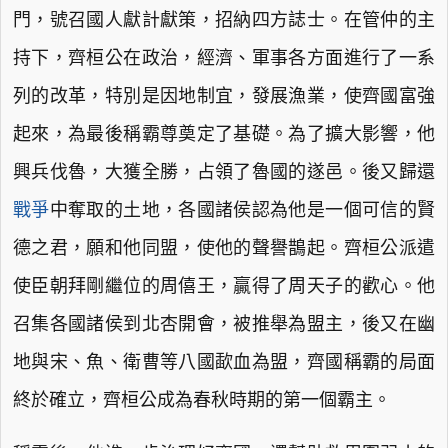
門，號召國人獻計獻策，招納四方誌士。在管仲的主
持下，齊桓公在政治，經濟、軍事各方面進行了一系
列的改革，特別是因地制宜，發展漁業，使齊國富強
起來，為最後稱霸尊奠定了基礎。為了擴大影響，他
興兵伐魯，大獲全勝，占領了魯國的遂邑。後又歸還
戰爭
中奪取的土地，各國諸侯認為他是一個可信的賢
德之君，願和他同盟，使他的聲譽鵲起。齊桓公派遣
使臣朝拜剛繼位的周僖王，贏得了周天子的歡心。他
召集各國諸侯到北杏開會，被推舉為盟主，後又在幽
地與宋、魚、衛曹等八國歃血為盟，齊國稱霸的局面
終於確立，齊桓公成為春秋時期的第一個霸主。