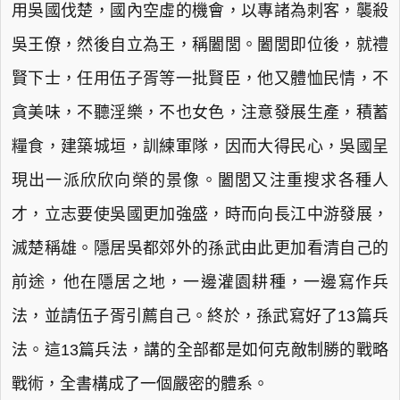
用吳國伐楚，國內空虛的機會，以專諸為刺客，襲殺
吳王僚，然後自立為王，稱闔閭。闔閭即位後，就禮
賢下士，任用伍子胥等一批賢臣，他又體恤民情，不
貪美味，不聽淫樂，不也女色，注意發展生產，積蓄
糧食，建築城垣，訓練軍隊，因而大得民心，吳國呈
現出一派欣欣向榮的景像。闔閭又注重搜求各種人
才，立志要使吳國更加強盛，時而向長江中游發展，
滅楚稱雄。隱居吳都郊外的孫武由此更加看清自己的
前途，他在隱居之地，一邊灌園耕種，一邊寫作兵
法，並請伍子胥引薦自己。終於，孫武寫好了13篇兵
法。這13篇兵法，講的全部都是如何克敵制勝的戰略
戰術，全書構成了一個嚴密的體系。