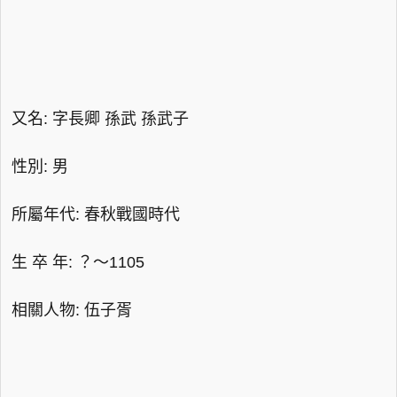
又名: 字長卿 孫武 孫武子
性別: 男
所屬年代: 春秋戰國時代
生 卒 年: ？～1105
相關人物: 伍子胥