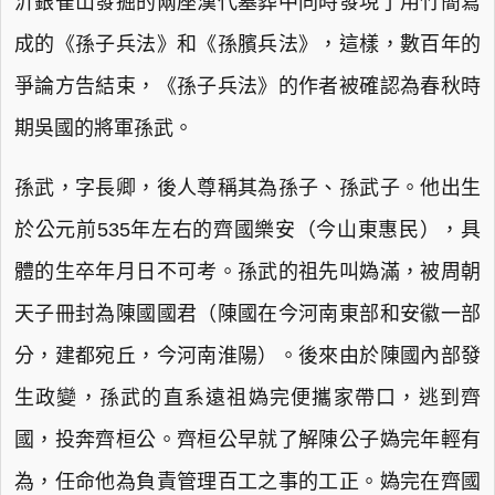
沂銀雀山發掘的兩座漢代墓葬中同時發現了用竹簡寫
成的《孫子兵法》和《孫臏兵法》，這樣，數百年的
爭論方告結束，《孫子兵法》的作者被確認為春秋時
期吳國的將軍孫武。
孫武，字長卿，後人尊稱其為孫子、孫武子。他出生
於公元前535年左右的齊國樂安（今山東惠民），具
體的生卒年月日不可考。孫武的祖先叫媯滿，被周朝
天子冊封為陳國國君（陳國在今河南東部和安徽一部
分，建都宛丘，今河南淮陽）。後來由於陳國內部發
生政變，孫武的直系遠祖媯完便攜家帶口，逃到齊
國，投奔齊桓公。齊桓公早就了解陳公子媯完年輕有
為，任命他為負責管理百工之事的工正。媯完在齊國