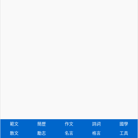
範文
簡歷
作文
詩詞
國學
散文
勵志
名言
格言
工具