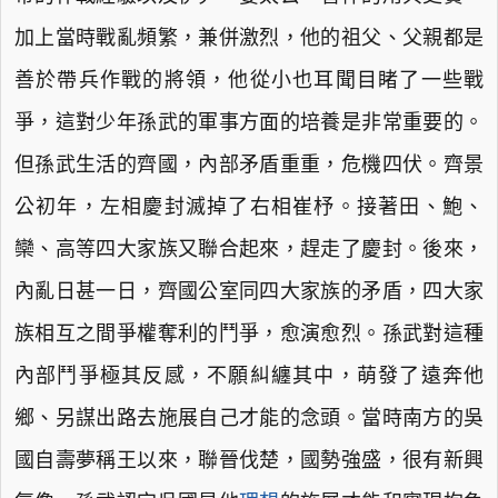
加上當時戰亂頻繁，兼併激烈，他的祖父、父親都是
善於帶兵作戰的將領，他從小也耳聞目睹了一些戰
爭，這對少年孫武的軍事方面的培養是非常重要的。
但孫武生活的齊國，內部矛盾重重，危機四伏。齊景
公初年，左相慶封滅掉了右相崔杼。接著田、鮑、
欒、高等四大家族又聯合起來，趕走了慶封。後來，
內亂日甚一日，齊國公室同四大家族的矛盾，四大家
族相互之間爭權奪利的鬥爭，愈演愈烈。孫武對這種
內部鬥爭極其反感，不願糾纏其中，萌發了遠奔他
鄉、另謀出路去施展自己才能的念頭。當時南方的吳
國自壽夢稱王以來，聯晉伐楚，國勢強盛，很有新興