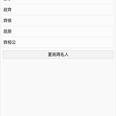
叔齊
齊侯
屈原
齊桓公
夏商周名人