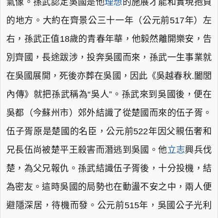
氣像。孫武認定吳國是他
理想
的施展才能和實現抱負
的地方。大約在齊景公三十一年（公元前517年）左
右，孫武正值18歲的青春年華，他毅然離開樂安，告
別齊國，長途跋涉，投奔吳國而來，孫武一生事業就
在吳國展開，死後亦葬在吳國，因此《吳越春秋.闔閭
內傳》就把孫武稱為“吳人”。孫武來到吳國後，便在
吳都（今蘇州市）郊外結識了從楚國而來的伍子胥。
伍子胥原是楚國的名臣，公元前522年因父親伍奢和
兄長伍尚被楚平王殺害而潛逃到吳國。他
立志
興兵伐
楚，為父兄報仇。孫武結識伍子胥後，十分投機，結
為密友。這時吳國的局勢也在動盪不安之中，兩人便
避隱深居，待機而發。公元前515年，吳國公子光利