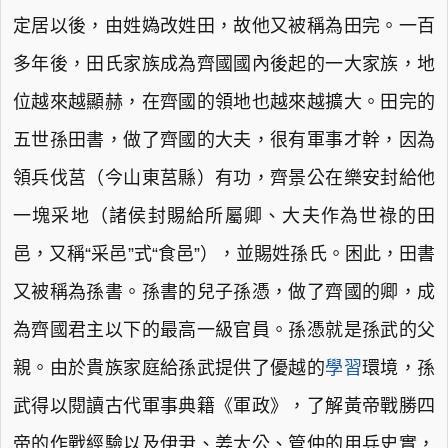
定居以後，由姓媯改姓田，故他又被稱為田完。一百
多年後，田氏家族成為齊國國內後起的一大家族，地
位越來越顯赫，在齊國的領地也越來越擴大。田完的
五世孫田書，做了齊國的大夫，很有軍事才幹，因為
領兵伐莒（今山東莒縣）有功，齊景公在樂安封給他
一塊采地（諸侯封賜給所屬卿、大夫作為世祿的田
邑，又稱“采邑”式“食邑”），並賜姓孫氏。困此，田書
又被稱為孫書。孫書的兒子孫憑，做了齊國的卿，成
為齊國君主以下的最高一級官員。孫憑就是孫武的父
親。由於貴族家庭給孫武提供了優越的
學習
環境，孫
武得以閱讀古代軍事典籍《軍政》，了解黃帝戰勝四
帝的作戰經驗以及伊尹、姜太公、管仲的用兵史實，