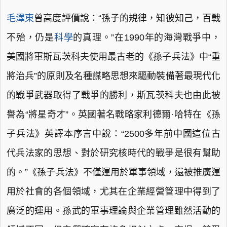
毛澤東
曾高度評價說：“孫子的規律，知彼知己，百戰
不殆，仍是
科學
的真理。”在1990年的海灣戰爭中，
美國將軍斯瓦茨科夫使用最古老的《孫子兵法》中“重
將治兵”的原則及名種謀略思想來驅動裝備著最現代化
的戰爭武器取得了戰爭的勝利，斯瓦茨科夫也由此被
譽為“將星奇才”。英國著名戰略家利德爾·哈特在《孫
子兵法》英譯本序言中說：“2500多年前中國這位古
代兵法家的思想、對於研究核時代的戰爭是很有幫助
的。”《孫子兵法》不僅運用於軍事領域，還被推廣運
用於社會的各個領域，尤其在企業經營管理中得到了
廣泛的運用。孫武的軍事理論與企業管理雖然活動的