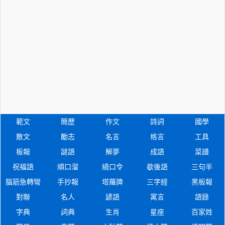
範文
簡歷
作文
詩詞
國學
散文
勵志
名言
格言
工具
板報
謎語
解夢
成語
菜譜
祝福語
順口溜
繞口令
歇後語
三句半
腦筋急轉彎
手抄報
塔羅牌
三字經
黑板報
對聯
名人
諺語
寓言
語錄
字典
詞典
生肖
星座
百家姓