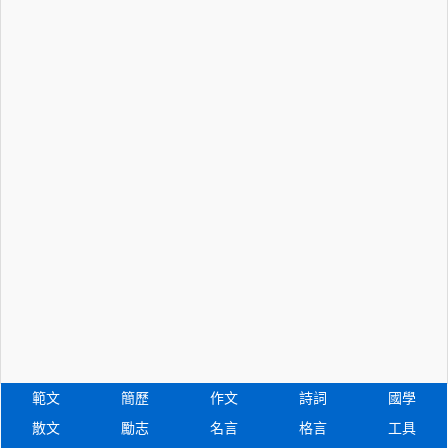
範文
簡歷
作文
詩詞
國學
散文
勵志
名言
格言
工具