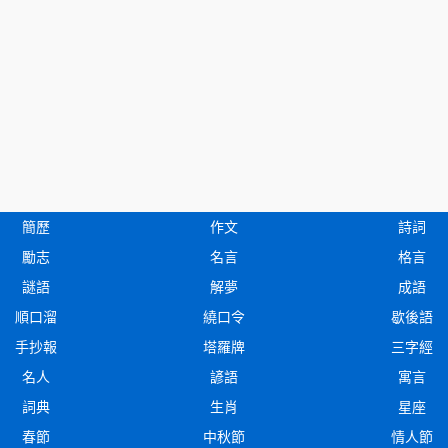
簡歷
作文
詩詞
勵志
名言
格言
謎語
解夢
成語
順口溜
繞口令
歇後語
手抄報
塔羅牌
三字經
名人
諺語
寓言
詞典
生肖
星座
春節
中秋節
情人節