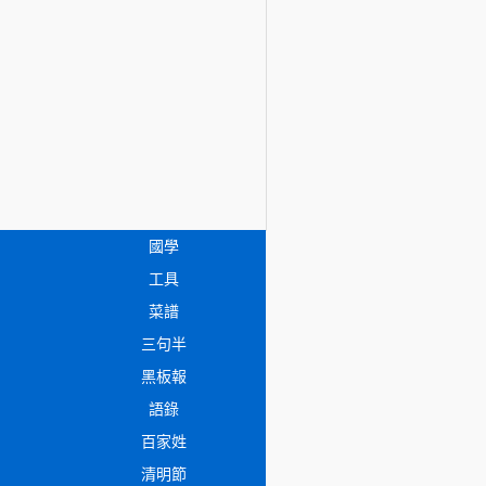
國學
工具
菜譜
三句半
黑板報
語錄
百家姓
清明節