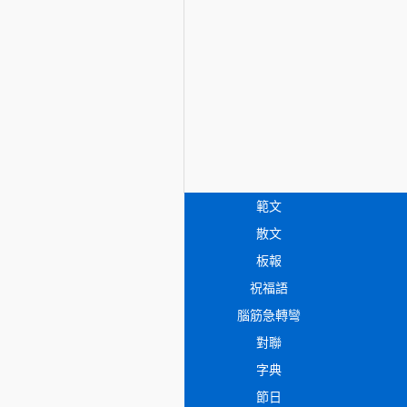
範文
散文
板報
祝福語
腦筋急轉彎
對聯
字典
節日