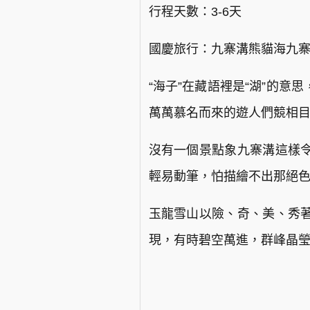
行程天數：3-6天
國慶旅行：九寨溝熊貓海九
“海子”在藏語裡是“湖”的
萬萬慕名而來的遊人們競相
沒有一個景點象九寨溝這樣
輕易動筆，怕描繪不出那絕
玉龍雪山以險、奇、美、秀
現，有時碧空萬進，群峰晶