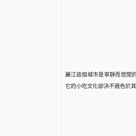
麗江這個城市是寧靜而悠閒
它的小吃文化卻決不遜色於