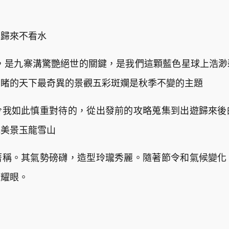
寨歸來不看水
意思，是九寨溝驚艷絕世的關鍵，是我們這顆藍色星球上浩
目睹的天下最奇異的景觀五彩斑斕是秋季不變的主題
令我如此慎重對待的，從出發前的攻略蒐集到出遊歸來後
色美景玉龍雪山
著稱。其氣勢磅礴，造型玲瓏秀麗。隨著節令和氣候變化
瑩耀眼。