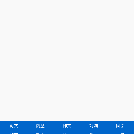
範文
簡歷
作文
詩詞
國學