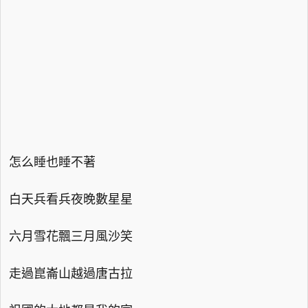
怎么睡也睡不著
白天兵看兵夜晚數星星
六月雪花飄三月風沙笑
走過崑崙山越過唐古拉