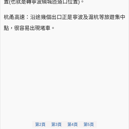
置(也就是轉寧波繞城匝道口位置)。
杭甬高速：沿途幾個出口正是寧波及滬杭等旅遊集中
點，很容易出現堵車。
第2頁
第3頁
第4頁
第5頁