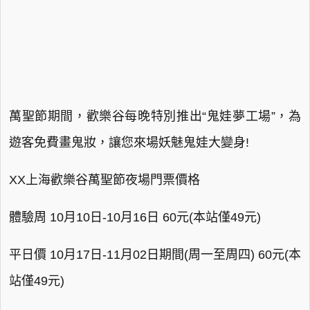
萬聖節期間，歡樂谷每晚特別推出“鬼娃夢工場”，為
遊客免費畫鬼妝，讓您來場妖魅鬼娃大變身!
XX上海歡樂谷萬聖節夜場門票價格
體驗周 10月10日-10月16日 60元(本站僅49元)
平日價 10月17日-11月02日期間(周一至周四) 60元(本
站僅49元)