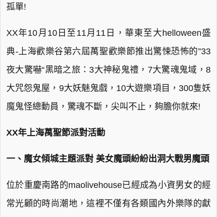
孤單!
XX年10月10日至11月11日，華東至大helloween盛
典-上海歡樂谷第六屆萬聖歡樂節推出驚悚恐怖的”33
夜大驚嚇“黑暗之旅：3大神秘鬼禮，7大驚魂鬼域，8
大咒怨鬼屋，9大妖魅鬼戲，10大遊樂項目，300隻妖
魔鬼怪總動員，驚魂不斷，尖叫不止，夠膽你就來!
XX年上海萬聖節派對活動
一、魔女傾城主題派對 美女魔頭紛紛出洞大戰男魔頭
位於重慶南路的maolivehouse已經成為小資男女的經
常光顧的時尚潮地，這裡不僅有各類國內外樂隊的獻