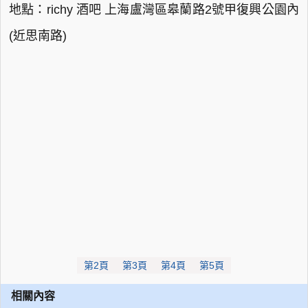
地點：richy 酒吧 上海盧灣區皋蘭路2號甲復興公園內
(近思南路)
第2頁
第3頁
第4頁
第5頁
相關內容