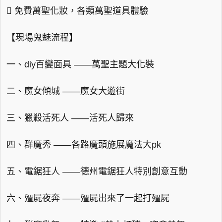
 免費萬聖化妝，各類萬聖道具體驗
【現場鬼魅流程】
一、diy百變面具 ——萬聖主題大化裝
二、魔女傾城 ——魔女大遊街
三、獵殺活死人 ——活死人歸來
四、群魔秀 ——各路魔頭施展魔法大pk
五、電鋸狂人 ——德州電鋸狂人特別創意互動
六、殭屍夜奔 ——殭屍出來了一起打殭屍