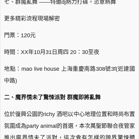
七、群魔亂舞 ——特邀dj熱力打碟，恣意熱舞
更多精彩流程現場解密
門票：120元
時間：XX年10月31日周四 20：30至夜
地點：mao live house 上海重慶南路308號3f(近建國
中路)
二、魔界情未了驚悚派對 群魔即將亂舞
位於復興公園的richy 酒吧以中心地理位置和時尚布置
氛圍成為party animal的首選，本次萬聖節聯合夜管家
推出魔界情未了派對，這次會有怎樣的跨界驚悚體