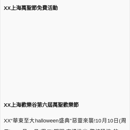
XX上海萬聖節免費活動
XX上海歡樂谷第六屆萬聖歡樂節
XX“華東至大halloween盛典”惡靈來襲!10月10日(周