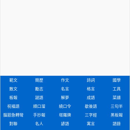
範文
簡歷
作文
詩詞
國學
散文
勵志
名言
格言
工具
板報
謎語
解夢
成語
菜譜
祝福語
順口溜
繞口令
歇後語
三句半
腦筋急轉彎
手抄報
塔羅牌
三字經
黑板報
對聯
名人
諺語
寓言
語錄