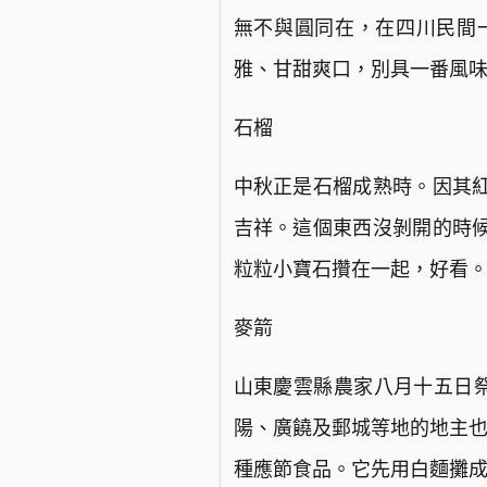
無不與圓同在，在四川民間
雅、甘甜爽口，別具一番風
石榴
中秋正是石榴成熟時。因其
吉祥。這個東西沒剝開的時
粒粒小寶石攢在一起，好看
麥箭
山東慶雲縣農家八月十五日祭
陽、廣饒及郵城等地的地主也
種應節食品。它先用白麵攤成