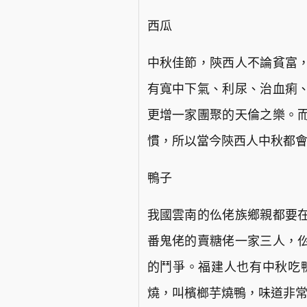
西瓜
中秋佳節，陝西人不論貧富
有寬中下氣、利尿、治血痢
更增一家團聚的天倫之樂。
慣，所以當今陝西人中秋都
鴨子
我國雲南的仫佬族鄉親都要
番鬼佬的賣糖佬一家三人，
的鬥爭。福建人也有中秋吃
燒，叫檳榔芋燒鴨，味道非