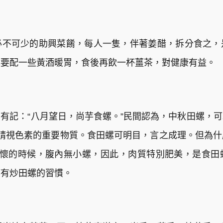
必不可少的助興菜餚，每人一隻，伴著姜醋，拆分食之，
候要配一些黃酒暖胃，食後再飲一杯薑茶，對健康有益。
有記：“八月望日，尚芋食螺。”民間認為，中秋田螺，
睛視色素的重要物質。食田螺可明目，言之成理。但為
空懷的時候，腹內無小螺，因此，肉質特別肥美，是食田
都有炒田螺的習慣。