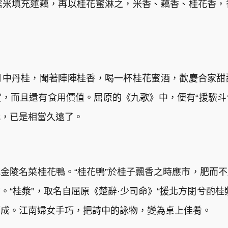
糯米填充蓮藕，再以桂花蜜淋之，米香、藕香、桂花香，
月中丹桂，聞著陣陣桂香，喝一杯桂花蜜酒，歡慶合家甜
，而且還有食用價值。屈原的《九歌》中，便有“援驥斗兮
代，已是相當久遠了。
金陵名菜桂花鴨。“桂花鴨”於桂子飄香之時應市，肥而
。“桂漿”，取名自屈原《楚辭·少司命》“援北方閉兮酌桂
而成。江南婦女手巧，把詩中的詠物，變為桌上佳肴。