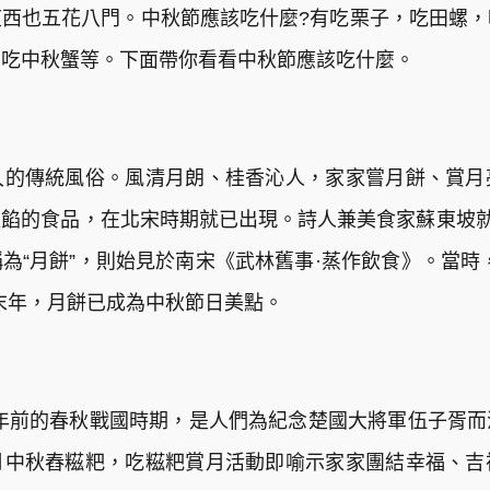
西也五花八門。中秋節應該吃什麼?有吃栗子，吃田螺
，吃中秋蟹等。下面帶你看看中秋節應該吃什麼。
久的傳統風俗。風清月朗、桂香沁人，家家嘗月餅、賞月
餡的食品，在北宋時期就已出現。詩人兼美食家蘇東坡就
為“月餅”，則始見於南宋《武林舊事·蒸作飲食》。當時
末年，月餅已成為中秋節日美點。
年前的春秋戰國時期，是人們為紀念楚國大將軍伍子胥
月中秋舂糍粑，吃糍粑賞月活動即喻示家家團結幸福、吉