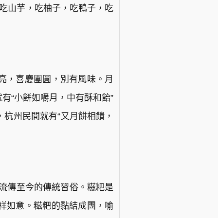
，吃山芋，吃柚子，吃鴨子，吃
亮，喜慶團圓，別有風味。月
有“小餅如嚼月，中有酥和飴”
，杭州民間就有“又月餅相饋，
而流傳至今的傳統習俗。糍粑是
祥如意。糍粑的黏結成團，喻