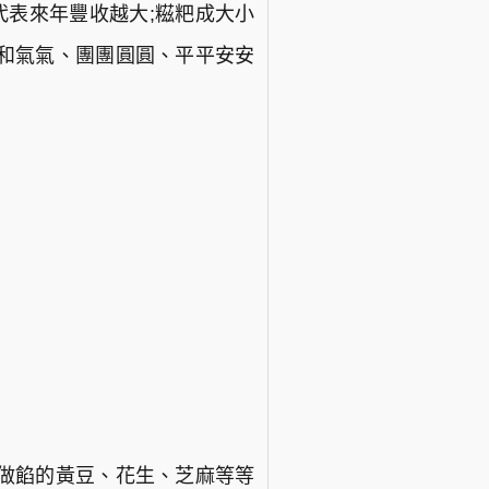
代表來年豐收越大;糍粑成大小
和和氣氣、團團圓圓、平平安安
做餡的黃豆、花生、芝麻等等