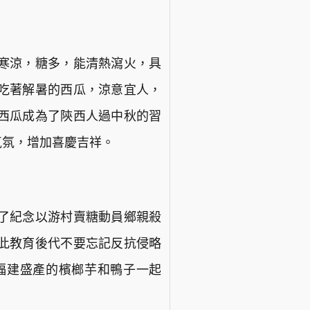
寒涼，糖多，能清熱瀉火，具
吃著解暑的西瓜，涼意宜人，
西瓜成為了陝西人過中秋的習
氣氛，增加喜慶吉祥。
了紀念以游村賣糖動員鄉親殺
此教育後代不要忘記反抗侵略
福建盛產的檳榔芋和鴨子一起