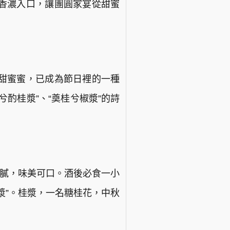
香濃入口，讓團圓家宴從甜蜜
甜蜜蜜，已成為節日裡的一種
酌桂漿”、“奠桂兮椒漿”的詩
不膩，味美可口。酒後必食一小
漿”。桂漿，一名糖桂花，中秋