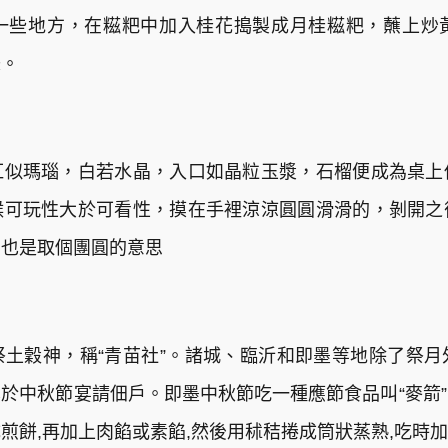
一些地方，在糍粑中加入桂花搗製成月桂糍粑，蘸上炒
味。
紅似瑪瑙，白若水晶，入口如晶粒玉漿，石榴便成為桌上
候可玩性大於可看性，摸在手裡涼涼圓圓滑滑的，剝開之
。也是取個團圓的意思
土穀神，稱“青苗社”。諸城、臨沂和即墨等地除了祭
於中秋節宴請佃戶。即墨中秋節吃一種應節食品叫“麥箭
煎餅,再加上肉餡或素餡,然後用秫秸捲成筒狀蒸熟,吃時加