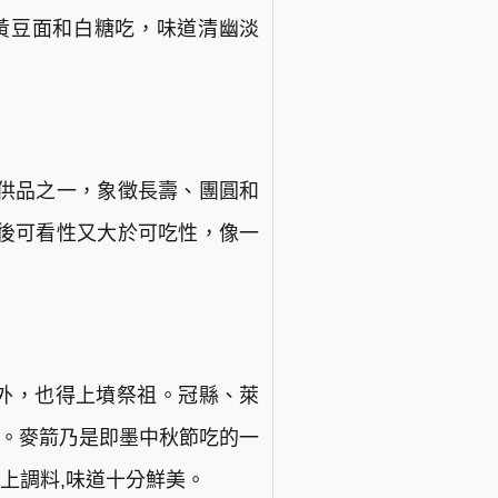
黃豆面和白糖吃，味道清幽淡
供品之一，象徵長壽、團圓和
後可看性又大於可吃性，像一
月外，也得上墳祭祖。冠縣、萊
”。麥箭乃是即墨中秋節吃的一
上調料,味道十分鮮美。