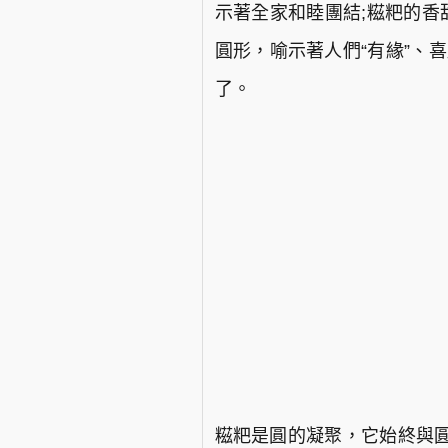
示著全家和睦團結;糍粑的香
圓形，喻示著人們“有緣”、
了。
糍粑是圓的凝聚，它始終與