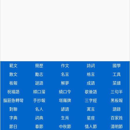
範文
簡歷
作文
詩詞
國學
散文
勵志
名言
格言
工具
板報
謎語
解夢
成語
菜譜
祝福語
順口溜
繞口令
歇後語
三句半
腦筋急轉彎
手抄報
塔羅牌
三字經
黑板報
對聯
名人
諺語
寓言
語錄
字典
詞典
生肖
星座
百家姓
節日
春節
中秋節
情人節
清明節