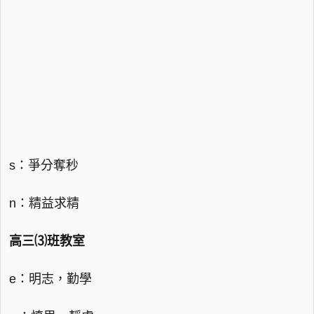
s：爭分奪秒
n：精益求精
高三⑶班教室
e：明志，勤學