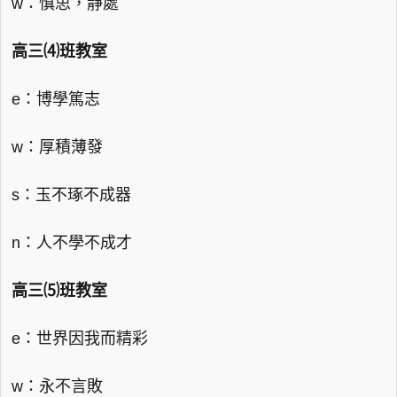
w：慎思，靜處
高三⑷班教室
e：博學篤志
w：厚積薄發
s：玉不琢不成器
n：人不學不成才
高三⑸班教室
e：世界因我而精彩
w：永不言敗