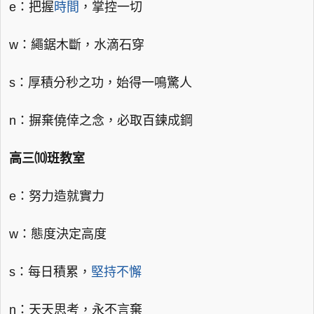
e：把握
時間
，掌控一切
w：繩鋸木斷，水滴石穿
s：厚積分秒之功，始得一鳴驚人
n：摒棄僥倖之念，必取百鍊成鋼
高三⑽班教室
e：努力造就實力
w：態度決定高度
s：每日積累，
堅持不懈
n：天天思考，永不言棄