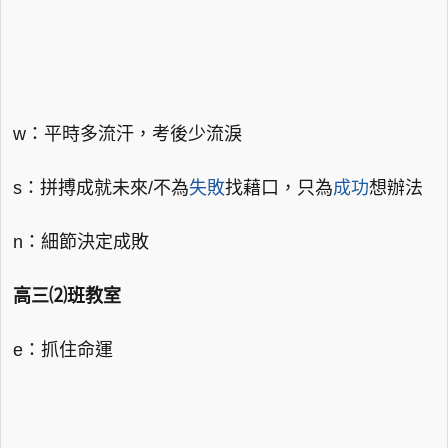
w：平時多流汗，考後少流淚
s：拼搏成就未來/不為
失敗
找藉口，只為
成功
想辦法
n：細節決定成敗
高三⑵班教室
e：抓住命運